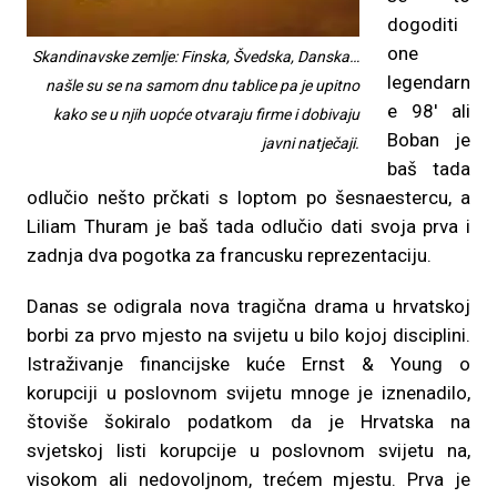
dogoditi
one
Skandinavske zemlje: Finska, Švedska, Danska…
legendarn
našle su se na samom dnu tablice pa je upitno
e 98′ ali
kako se u njih uopće otvaraju firme i dobivaju
Boban je
javni natječaji.
baš tada
odlučio nešto prčkati s loptom po šesnaestercu, a
Liliam Thuram je baš tada odlučio dati svoja prva i
zadnja dva pogotka za francusku reprezentaciju.
Danas se odigrala nova tragična drama u hrvatskoj
borbi za prvo mjesto na svijetu u bilo kojoj disciplini.
Istraživanje financijske kuće Ernst & Young o
korupciji u poslovnom svijetu mnoge je iznenadilo,
štoviše šokiralo podatkom da je Hrvatska na
svjetskoj listi korupcije u poslovnom svijetu na,
visokom ali nedovoljnom, trećem mjestu. Prva je