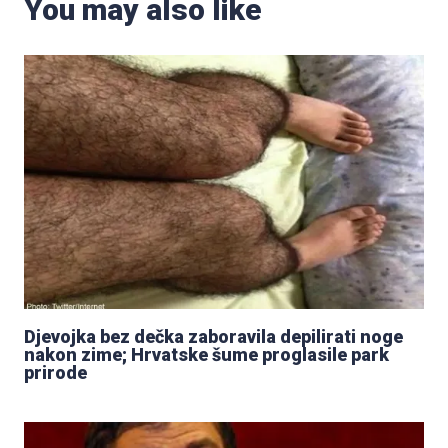
You may also like
Djevojka bez dečka zaboravila depilirati noge
nakon zime; Hrvatske šume proglasile park
prirode