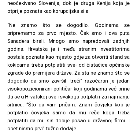
neočekivano Slovenija, dok je druga Kenija koja je
otprije poznata kao korupcijska sila.
“Ne znamo što se dogodilo. Godinama se
pripremamo za prvo mjesto. Čak smo i dva puta
Sanadera birali. Mnogo smo napredovali zadnjih
godina. Hrvatska je i među stranim investitorima
postala poznata kao mjesto gdje za otvoriti štand sa
kokicama treba potplatiti sve- od čistačice općinske
zgrade do premijera države. Zaista ne znamo što se
dogodilo da smo završili treći” razočaran je jedan
visokopozicionirani političar koji godinama već brine
da se u Hrvatskoj sve i svakoga potplati i za najmanju
sitnicu. “Što da vam pričam. Znam čovjeka koji je
potplatio čovjeka samo da mu reče koga treba
potplatiti da mu sin dobije posao u državnoj firmi. I
opet nismo prvi” tužno dodaje.