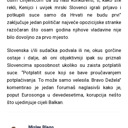
osim činjenicom da su naši konkurenti, ti, kako ste
rekli, Kenijci i uvijek mrski Slovenci igrali prljavo i
potkupili suce samo da Hrvati ne budu prvi”
zaključuje jedan političar najveće opozicijske stranke
razočaran što osam godina njihove vladavine nije
bilo dovoljno za prvo mjesto.
Slovenska i/ili sudačka podvala ili ne, okus gorčine
ostaje i dalje, ali oni objektivniji ipak su priznali
Slovencima sposobnost ukoliko su zaista potplatili
suce. “Potplatit suce koji se bave proučavanjem
potplaćivanja. To može samo velesila. Bravo Dežela”
komentirao je jedan forumaš naglasivši kako je,
poput Eurosonga u devedesetima, korupcija nešto
što ujedinjuje cijeli Balkan.
Mislav Blago