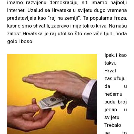
imamo razvijenu demokraciju, niti imamo najbolji
internet. Uzalud se Hrvatska u svijetu dugo vremena
predstavljala kao “raj na zemlji”. Ta popularna fraza,
kasno smo shvatili, zapravo i nije toliko kriva. Na našu
žalost Hrvatska je raj utoliko što sve više ljudi hoda
golo i boso.
Ipak, i kao
takvi,
Hrvati
zaslužuju
da u
nečemu
budu broj
jedan u
svijetu.
Trebalo
se to