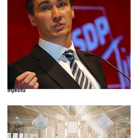
Iz Vlade poručuju da će plaće šefovima javnih
poduzeća rezati kad ih zateknu na radnom
mjestu