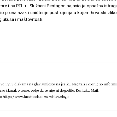
vore i na RTL-u. Službeni Pentagon najavio je opsežnu istragu
 bio pronalazak i uništenje postrojenja u kojem hrvatski zliko
 ukusa i maštovitosti.
Nove TV. S dlakama na glavi umjesto na jeziku. Načitan i kronično inform
ao članak o tome, bolje da se nije ni dogodilo. Kontakt: Mail:
: http://www.facebook.com/mislav.blago