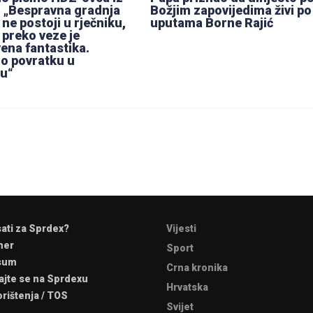
 „Bespravna gradnja
Božjim zapovijedima živi po
 ne postoji u rječniku,
uputama Borne Rajić
 preko veze je
ena fantastika.
o povratku u
ku“
sati za Sprdex?
Vijesti
mer
Sport
sum
Crna kronika
ajte se na Sprdexu
Hrvatska
orištenja / TOS
Svijet