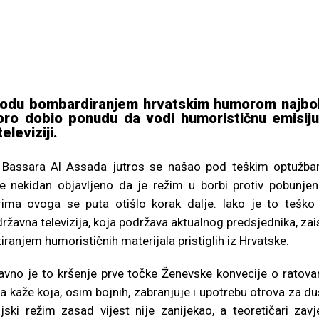
narodu bombardiranjem hrvatskim humorom najbo
oro dobio ponudu da vodi humorističnu emisiju
eleviziji.
ka Bassara Al Assada jutros se našao pod teškim optužb
 nekidan objavljeno da je režim u borbi protiv pobunjen
rima ovoga se puta otišlo korak dalje. Iako je to teško
 državna televizija, koja podržava aktualnog predsjednika, zai
ranjem humorističnih materijala pristiglih iz Hrvatske.
ravno je to kršenje prve točke Ženevske konvecije o ratova
a kaže koja, osim bojnih, zabranjuje i upotrebu otrova za du
ijski režim zasad vijest nije zanijekao, a teoretičari zavj