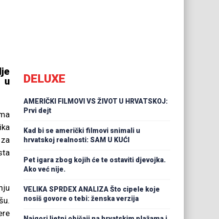
lje
DELUXE
 u
AMERIČKI FILMOVI VS ŽIVOT U HRVATSKOJ:
Prvi dejt
ama
ika
Kad bi se američki filmovi snimali u
 za
hrvatskoj realnosti: SAM U KUĆI
sta
Pet igara zbog kojih će te ostaviti djevojka.
Ako već nije.
nju
VELIKA SPRDEX ANALIZA Što cipele koje
nosiš govore o tebi: ženska verzija
šu.
ere
Najgori ljetni običaji na hrvatskim plažama i