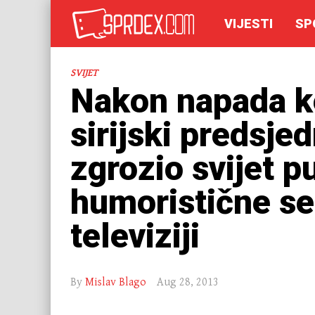
VIJESTI
SP
SVIJET
Nakon napada k
sirijski predsje
zgrozio svijet p
humoristične se
televiziji
By
Mislav Blago
Aug 28, 2013