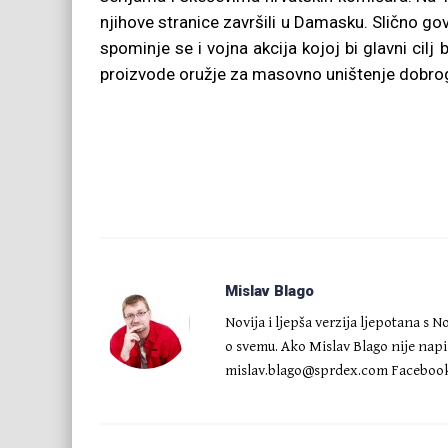
njihove stranice završili u Damasku. Slično go
spominje se i vojna akcija kojoj bi glavni cilj
proizvode oružje za masovno uništenje dobrog
Mislav Blago
Novija i ljepša verzija ljepotana s 
o svemu. Ako Mislav Blago nije napis
mislav.blago@sprdex.com
Facebook