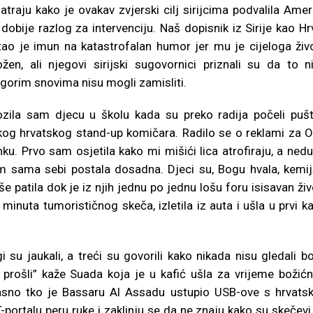
traju kako je ovakav zvjerski cilj sirijcima podvalila Amer
dobije razlog za intervenciju. Naš dopisnik iz Sirije kao Hr
tao je imun na katastrofalan humor jer mu je cijeloga živ
ložen, ali njegovi sirijski sugovornici priznali su da to n
gorim snovima nisu mogli zamisliti.
ozila sam djecu u školu kada su preko radija počeli pušt
kog hrvatskog stand-up komičara. Radilo se o reklami za 
ku. Prvo sam osjetila kako mi mišići lica atrofiraju, a ned
sama sebi postala dosadna. Djeci su, Bogu hvala, kemij
e patila dok je iz njih jednu po jednu lošu foru isisavan živ
minuta tumorističnog skeča, izletila iz auta i ušla u prvi ka
gi su jaukali, a treći su govorili kako nikada nisu gledali bo
e prošli” kaže Suada koja je u kafić ušla za vrijeme božić
 jasno tko je Bassaru Al Assadu ustupio USB-ove s hrvats
portalu peru ruke i zaklinju se da ne znaju kako su skečevi