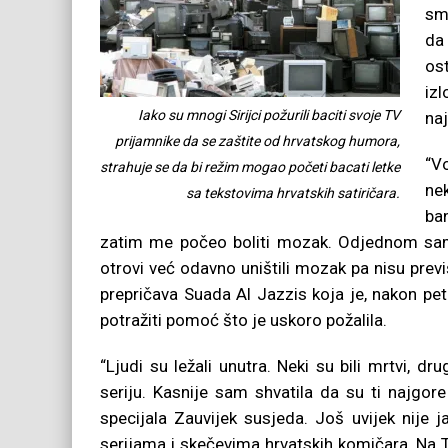
sma
da 
os
iz
Iako su mnogi Sirijci požurili baciti svoje TV
naj
prijamnike da se zaštite od hrvatskog humora,
“V
strahuje se da bi režim mogao početi bacati letke
ne
sa tekstovima hrvatskih satiričara.
ban
zatim me počeo boliti mozak. Odjednom sam 
otrovi već odavno uništili mozak pa nisu previš
prepričava Suada Al Jazzis koja je, nakon pet 
potražiti pomoć što je uskoro požalila.
“Ljudi su ležali unutra. Neki su bili mrtvi, dru
seriju. Kasnije sam shvatila da su ti najgor
specijala Zauvijek susjeda. Još uvijek nije
serijama i skečevima hrvatskih komičara. Na T-