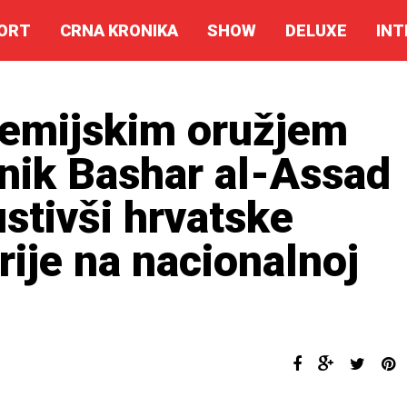
ORT
CRNA KRONIKA
SHOW
DELUXE
INT
emijskim oružjem
dnik Bashar al-Assad
ustivši hrvatske
rije na nacionalnoj