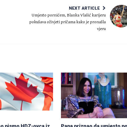
NEXT ARTICLE
Umjesto pornićem, Blanka Vlašić karijeru
pokušava oživjeti pričama kako je pronašla
vjeru
o pismo HDZ-ovca iz
Papa priznao da umjesto p