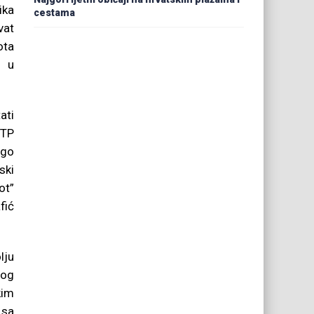
ika
cestama
vat
ota
i u
ati
OTP
ugo
ski
ot”
fić
lju
nog
kim
 sa