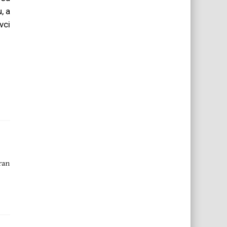
, a
vci
iran