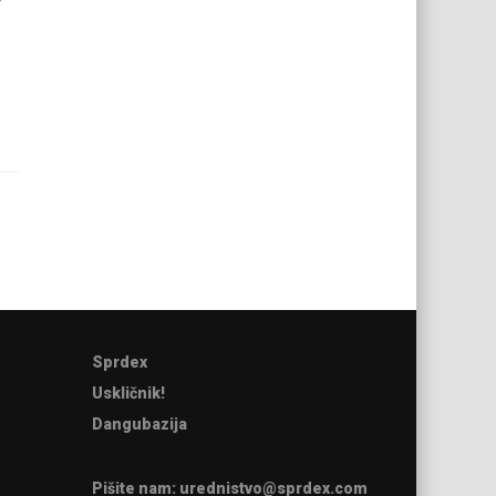
Sprdex
Uskličnik!
Dangubazija
Pišite nam:
urednistvo@sprdex.com