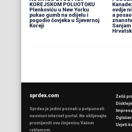
KOREJSKOM POLUOTOKU
Kanade:
Plenkoviću u New Yorku
ovdje ni
pukao gumb na odijelu i
a posao
pogodio čovjeka u Sjevernoj
znanstv
Koreji
Sanjam 
Hrvats
sprdex.com
Želiš pi
Disklej
Sprdex je jedini poznati u potpunosti
Impres
neovisni internet portal. Ne oklijevajte
Oglašav
promijeniti ovu činjenicu Vašom
Uvjeti k
reklamom.