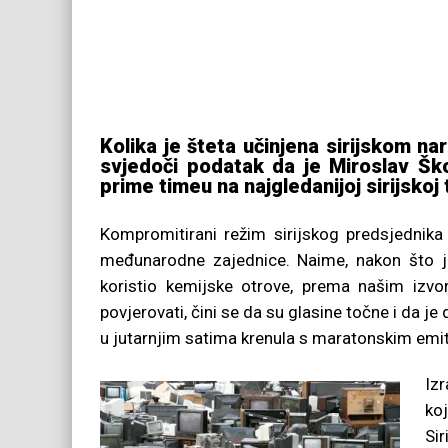
Kolika je šteta učinjena sirijskom 
svjedoči podatak da je Miroslav Šk
prime timeu na najgledanijoj sirijskoj t
Kompromitirani režim sirijskog predsjedni
međunarodne zajednice. Naime, nakon što je
koristio kemijske otrove, prema našim izvo
povjerovati, čini se da su glasine točne i da je
u jutarnjim satima krenula s maratonskim emiti
Iz
koj
Sir