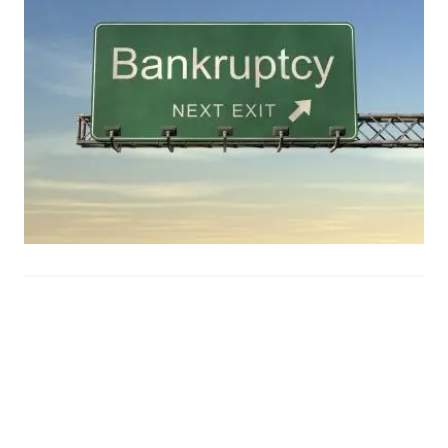
Zbog neizvršavanja kreditnih obaveza MMF za
petak najavio deložaciju kompletne Hrvatske