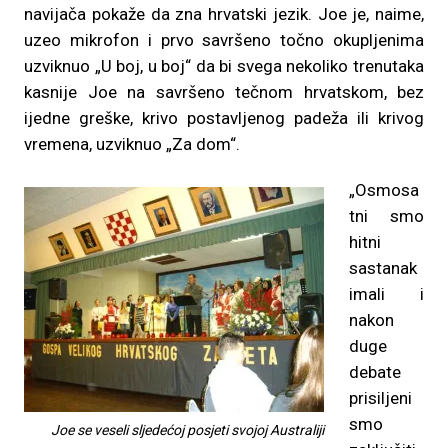
navijača pokaže da zna hrvatski jezik. Joe je, naime,
uzeo mikrofon i prvo savršeno točno okupljenima
uzviknuo „U boj, u boj“ da bi svega nekoliko trenutaka
kasnije Joe na savršeno tečnom hrvatskom, bez
ijedne greške, krivo postavljenog padeža ili krivog
vremena, uzviknuo „Za dom“.
„Osmosa
tni smo
hitni
sastanak
imali i
nakon
duge
debate
prisiljeni
smo
Joe se veseli sljedećoj posjeti svojoj Australiji