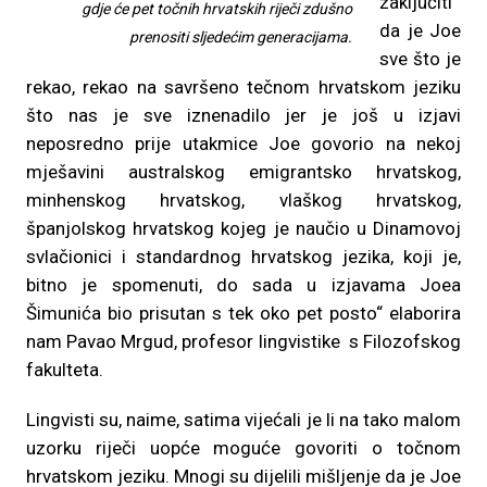
zaključiti
gdje će pet točnih hrvatskih riječi zdušno
da je Joe
prenositi sljedećim generacijama.
sve što je
rekao, rekao na savršeno tečnom hrvatskom jeziku
što nas je sve iznenadilo jer je još u izjavi
neposredno prije utakmice Joe govorio na nekoj
mješavini australskog emigrantsko hrvatskog,
minhenskog hrvatskog, vlaškog hrvatskog,
španjolskog hrvatskog kojeg je naučio u Dinamovoj
svlačionici i standardnog hrvatskog jezika, koji je,
bitno je spomenuti, do sada u izjavama Joea
Šimunića bio prisutan s tek oko pet posto“ elaborira
nam Pavao Mrgud, profesor lingvistike s Filozofskog
fakulteta.
Lingvisti su, naime, satima vijećali je li na tako malom
uzorku riječi uopće moguće govoriti o točnom
hrvatskom jeziku. Mnogi su dijelili mišljenje da je Joe