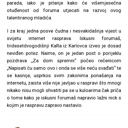
parada, iako je pitanje kako će višemjesečna
otuđenost od foruma utjecati na razvoj ovog
talentiranog mladića.
I za kraj jedna posve čudna i nesvakidašnja vijest u
svijetu internet rasprava. Iskusni forumaš,
tridesetdvogodišnji KaRa iz Karlovca izveo je dosad
neviđen potez. Naime, on je jedan post o porijeklu
pozdrava „Za dom spremni“ počeo rečenicom
„Napisati ću samo ovo i onda se više neću svađati“ te
se kasnije, usprkos svim zakonima ponašanja na
internetu, zaista više nije javljao u raspravi što mnogi
nikako nisu mogli shvatiti pa se u kuloarima čak priča
o tome kako je iskusni forumaš napravio lažni nick s
kojim je raspravu zapravo nastavio.