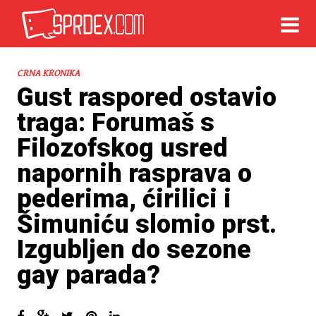
CRNA KRONIKA
Gust raspored ostavio
traga: Forumaš s
Filozofskog usred
napornih rasprava o
pederima, ćirilici i
Šimuniću slomio prst.
Izgubljen do sezone
gay parada?