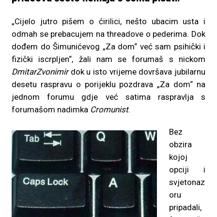
„Cijelo jutro pišem o ćirilici, nešto ubacim usta i
odmah se prebacujem na threadove o pederima. Dok
dođem do Šimunićevog „Za dom“ već sam psihički i
fizički iscrpljen“, žali nam se forumaš s nickom
DmitarZvonimir
dok u isto vrijeme dovršava jubilarnu
desetu raspravu o porijeklu pozdrava „Za dom“ na
jednom forumu gdje već satima raspravlja s
forumašom nadimka
Cromunist
.
Bez
obzira
kojoj
opciji i
svjetonaz
oru
pripadali,