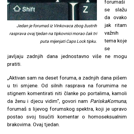
forumaši
se slažu
da ovako
jak ritam
Jedan je forumaš iz Vinkovaca zbog žustrih
važnih
rasprava ovaj tjedan na tipkovnici morao čak tri
tema koje
puta mijenjati Caps Lock tipku.
se
javljaju zadnjih dana jednostavno više ne mogu
pratiti.
„Aktivan sam na deset foruma, a zadnjih dana pišem
u tri smjene. Od silnih rasprava na forumima ne
stignem komentirati niti članke po portalima, kamoli
da ženu i djecu vidim“, govori nam
PariskaKomuna
,
forumaš s lijevog forumskog spektra, koji je upravo
postao svoj tisućiti komentar o homoseksualnim
brakovima. Ovaj tjedan.