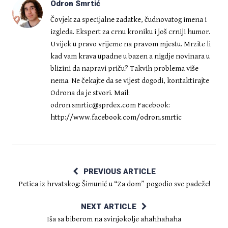
Odron Smrtić
Čovjek za specijalne zadatke, čudnovatog imena i
izgleda. Ekspert za crnu kroniku i još crniji humor.
Uvijek u pravo vrijeme na pravom mjestu. Mrzite li
kad vam krava upadne u bazen a nigdje novinara u
blizini da napravi priču? Takvih problema više
nema. Ne čekajte da se vijest dogodi, kontaktirajte
Odrona da je stvori. Mail:
odron.smrtic@sprdex.com
Facebook:
http://www.facebook.com/odron.smrtic
PREVIOUS ARTICLE
Petica iz hrvatskog: Šimunić u “Za dom” pogodio sve padeže!
NEXT ARTICLE
Iša sa biberom na svinjokolje ahahhahaha