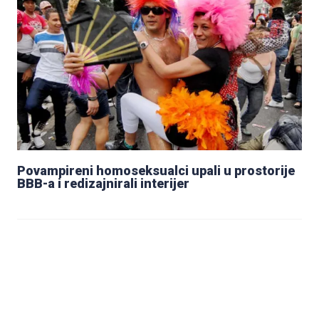
Povampireni homoseksualci upali u prostorije
BBB-a i redizajnirali interijer