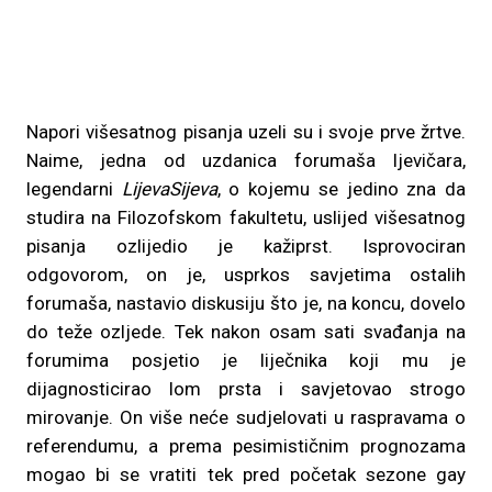
Napori višesatnog pisanja uzeli su i svoje prve žrtve.
Naime, jedna od uzdanica forumaša ljevičara,
legendarni
LijevaSijeva
, o kojemu se jedino zna da
studira na Filozofskom fakultetu, uslijed višesatnog
pisanja ozlijedio je kažiprst. Isprovociran
odgovorom, on je, usprkos savjetima ostalih
forumaša, nastavio diskusiju što je, na koncu, dovelo
do teže ozljede. Tek nakon osam sati svađanja na
forumima posjetio je liječnika koji mu je
dijagnosticirao lom prsta i savjetovao strogo
mirovanje. On više neće sudjelovati u raspravama o
referendumu, a prema pesimističnim prognozama
mogao bi se vratiti tek pred početak sezone gay