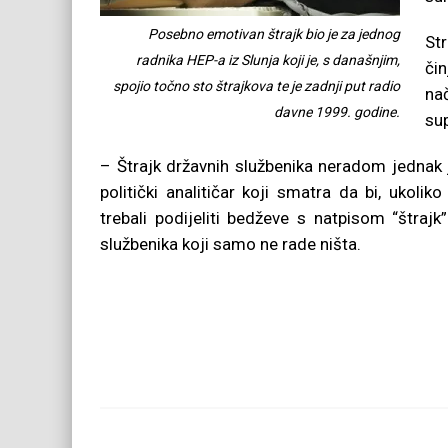
Posebno emotivan štrajk bio je za jednog
St
radnika HEP-a iz Slunja koji je, s današnjim,
či
spojio točno sto štrajkova te je zadnji put radio
na
davne 1999. godine.
su
– Štrajk državnih službenika neradom jednak je
politički analitičar koji smatra da bi, ukol
trebali podijeliti bedževe s natpisom “štrajk
službenika koji samo ne rade ništa.