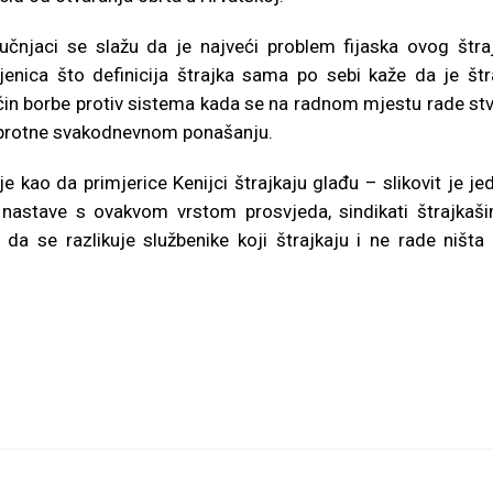
ručnjaci se slažu da je najveći problem fijaska ovog štra
njenica što definicija štrajka sama po sebi kaže da je štr
čin borbe protiv sistema kada se na radnom mjestu rade stv
protne svakodnevnom ponašanju.
 kao da primjerice Kenijci štrajkaju glađu – slikovit je je
iko nastave s ovakvom vrstom prosvjeda, sindikati štrajkaš
” da se razlikuje službenike koji štrajkaju i ne rade ništa