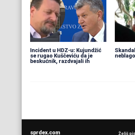
Incident u HDZ-u: Kujundžić
Skandal 
se rugao Kuščeviću da je
neblago
beskućnik, razdvajali ih
sprdex.com
Želiš pi