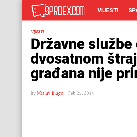
VIJESTI
SP
VIJESTI
Državne službe 
dvosatnom štraj
građana nije pri
By
Mislav Blago
Feb 25, 2014