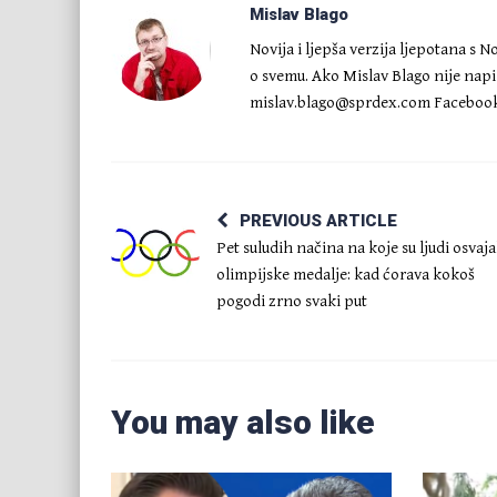
Mislav Blago
Novija i ljepša verzija ljepotana s 
o svemu. Ako Mislav Blago nije napis
mislav.blago@sprdex.com
Facebook
PREVIOUS ARTICLE
Pet suludih načina na koje su ljudi osvaja
olimpijske medalje: kad ćorava kokoš
pogodi zrno svaki put
You may also like