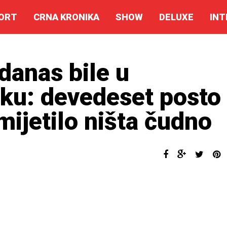
ORT
CRNA KRONIKA
SHOW
DELUXE
INT
danas bile u
ku: devedeset posto
mijetilo ništa čudno