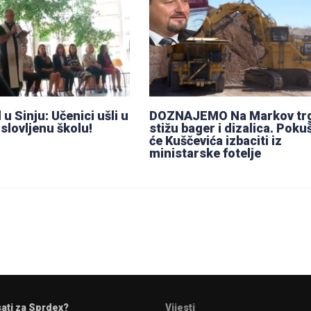
u Sinju: Učenici ušli u
DOZNAJEMO Na Markov tr
slovljenu školu!
stižu bager i dizalica. Poku
će Kuščevića izbaciti iz
ministarske fotelje
sati za Sprdex?
Vijesti