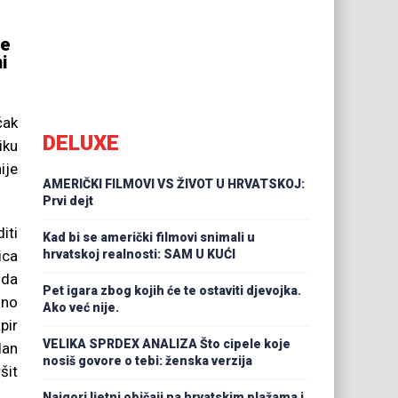
že
i
čak
DELUXE
iku
ije
AMERIČKI FILMOVI VS ŽIVOT U HRVATSKOJ:
Prvi dejt
iti
Kad bi se američki filmovi snimali u
ica
hrvatskoj realnosti: SAM U KUĆI
 da
Pet igara zbog kojih će te ostaviti djevojka.
dno
Ako već nije.
pir
VELIKA SPRDEX ANALIZA Što cipele koje
dan
nosiš govore o tebi: ženska verzija
šit
Najgori ljetni običaji na hrvatskim plažama i