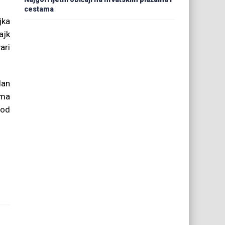
cestama
jka
ajk
ari
dan
ima
 od