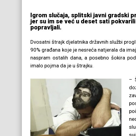
Igrom slučaja, splitski javni gradski 
jer su im se već u deset sati pokvaril
popravljali.
Dvosatni štrajk djelatnika državnih službi pro
90% građana koje je nesreća natjerala da imaju
naspram ostalih dana, a posebno šokira pod
imalo pojma da je u štrajku.
– 
doz
za
pos
po
ne
slu
sui