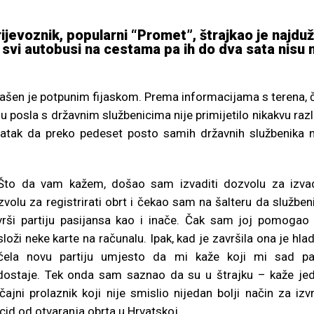
prijevoznik, popularni “Promet”, štrajkao je najdu
i svi autobusi na cestama pa ih do dva sata nisu n
glašen je potpunim fijaskom. Prema informacijama s terena, 
 posla s državnim službenicima nije primijetilo nikakvu razl
atak da preko pedeset posto samih državnih službenika n
Što da vam kažem, došao sam izvaditi dozvolu za izvad
volu za registrirati obrt i čekao sam na šalteru da služben
vrši partiju pasijansa kao i inače. Čak sam joj pomogao
loži neke karte na računalu. Ipak, kad je završila ona je hla
čela novu partiju umjesto da mi kaže koji mi sad pa
dostaje. Tek onda sam saznao da su u štrajku – kaže je
čajni prolaznik koji nije smislio nijedan bolji način za izvr
cid od otvaranja obrta u Hrvatskoj.