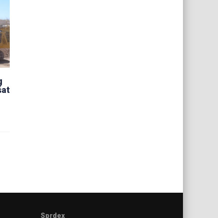
g
šat
Sprdex