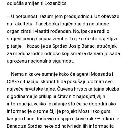
odlučila smijeniti Lozančića.
– U potpunosti razumijem predsjednicu. Uz obaveze
na fakultetu i Facebooku logično je da ne stigne
organizirati i vlastiti rođendan. No, ipak se radi o
smjeni prvog špijuna zemlje. To je izrazito osjetljivo
pitanje – kazao je za Sprdex Josip Banac, stručnjak
za međunarodne odnose koji smatra da nam je sada
ugrožena nacionalna sigurnost.
– Nema nikakve sumnje kako će agenti Mossada i
CIA-e situaciju iskoristiti da pokušaju doznati sve
najveće hrvatske tajne. Čuvena hrvatska tajna služba
s godinama je prikupila čitav niz najosjetljvijih
informacija, veliko je pitanje što će se dogoditi ako
informacije o tome čiji je projekt Most i tko gura
karijeru Lane Jurčević dospiju u krive ruke – otkrio je
Banac za Sprdex neke od najvrjednijih informacija