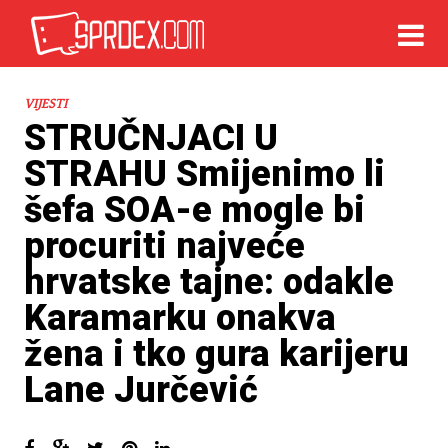
VIJESTI
STRUČNJACI U
STRAHU Smijenimo li
šefa SOA-e mogle bi
procuriti najveće
hrvatske tajne: odakle
Karamarku onakva
žena i tko gura karijeru
Lane Jurčević