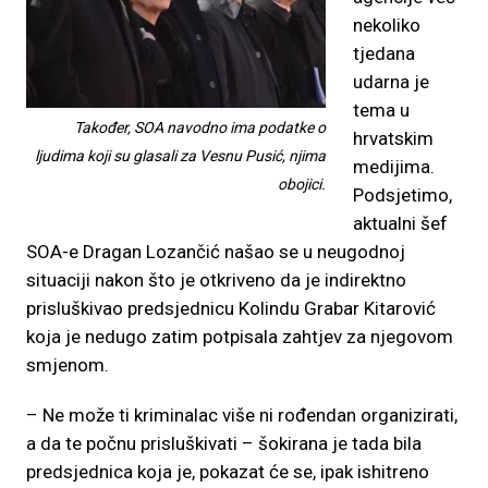
nekoliko
tjedana
udarna je
tema u
Također, SOA navodno ima podatke o
hrvatskim
ljudima koji su glasali za Vesnu Pusić, njima
medijima.
obojici.
Podsjetimo,
aktualni šef
SOA-e Dragan Lozančić našao se u neugodnoj
situaciji nakon što je otkriveno da je indirektno
prisluškivao predsjednicu Kolindu Grabar Kitarović
koja je nedugo zatim potpisala zahtjev za njegovom
smjenom.
– Ne može ti kriminalac više ni rođendan organizirati,
a da te počnu prisluškivati – šokirana je tada bila
predsjednica koja je, pokazat će se, ipak ishitreno