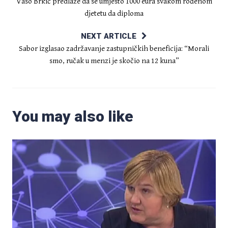
Vaso Brkić predlaže da se umjesto 1000 eura svakom rođenom
djetetu da diploma
NEXT ARTICLE
Sabor izglasao zadržavanje zastupničkih beneficija: “Morali
smo, ručak u menzi je skočio na 12 kuna”
You may also like