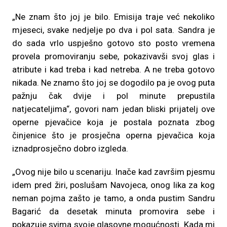
„Ne znam što joj je bilo. Emisija traje već nekoliko
mjeseci, svake nedjelje po dva i pol sata. Sandra je
do sada vrlo uspješno gotovo sto posto vremena
provela promoviranju sebe, pokazivavši svoj glas i
atribute i kad treba i kad netreba. A ne treba gotovo
nikada. Ne znamo što joj se dogodilo pa je ovog puta
pažnju čak dvije i pol minute prepustila
natjecateljima“, govori nam jedan bliski prijatelj ove
operne pjevačice koja je postala poznata zbog
činjenice što je prosječna operna pjevačica koja
iznadprosječno dobro izgleda.
„Ovog nije bilo u scenariju. Inače kad završim pjesmu
idem pred žiri, poslušam Navojeca, onog lika za kog
neman pojma zašto je tamo, a onda pustim Sandru
Bagarić da desetak minuta promovira sebe i
pokazuje svima svoje glasovne mogućnosti. Kada mi