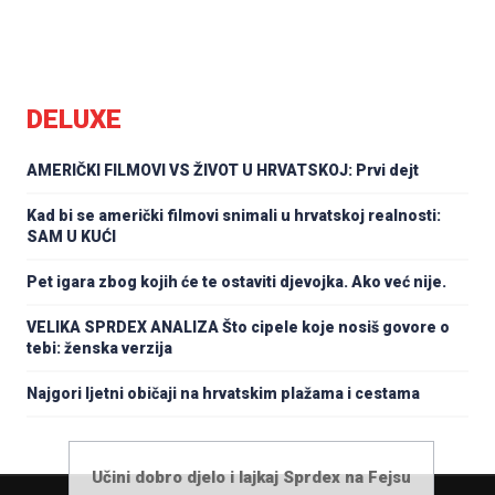
DELUXE
AMERIČKI FILMOVI VS ŽIVOT U HRVATSKOJ: Prvi dejt
Kad bi se američki filmovi snimali u hrvatskoj realnosti:
SAM U KUĆI
Pet igara zbog kojih će te ostaviti djevojka. Ako već nije.
VELIKA SPRDEX ANALIZA Što cipele koje nosiš govore o
tebi: ženska verzija
Najgori ljetni običaji na hrvatskim plažama i cestama
Učini dobro djelo i lajkaj Sprdex na Fejsu