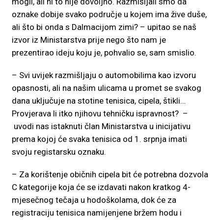
mogli, ali ni to nije dovoljno. Razmišljali smo da
oznake dobije svako područje u kojem ima žive duše,
ali što bi onda s Dalmacijom zimi? – upitao se naš
izvor iz Ministarstva prije nego što nam je
prezentirao ideju koju je, pohvalio se, sam smislio.
– Svi uvijek razmišljaju o automobilima kao izvoru
opasnosti, ali na našim ulicama u promet se svakog
dana uključuje na stotine tenisica, cipela, štikli…
Provjerava li itko njihovu tehničku ispravnost? –
uvodi nas istaknuti član Ministarstva u inicijativu
prema kojoj će svaka tenisica od 1. srpnja imati
svoju registarsku oznaku.
– Za korištenje običnih cipela bit će potrebna dozvola
C kategorije koja će se izdavati nakon kratkog 4-
mjesečnog tečaja u hodoškolama, dok će za
registraciju tenisica namijenjene bržem hodu i