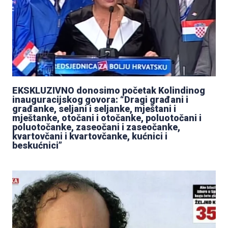
EKSKLUZIVNO donosimo početak Kolindinog
inauguracijskog govora: “Dragi građani i
građanke, seljani i seljanke, mještani i
mještanke, otočani i otočanke, poluotočani i
poluotočanke, zaseočani i zaseočanke,
kvartovčani i kvartovčanke, kućnici i
beskućnici”