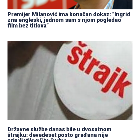
Premijer Milanović ima konačan dokaz: ”Ingrid
zna engleski, jednom sam s njom pogledao
film bez titlova”
Državne službe danas bile u dvosatnom
štrajku: devedeset posto građana nije