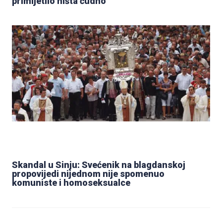
primijetilo ništa čudno
Skandal u Sinju: Svećenik na blagdanskoj
propovijedi nijednom nije spomenuo
komuniste i homoseksualce