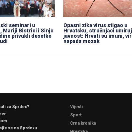
ski seminari u
Opasni zika virus stigao u
 Mariji Bistrici i Sinju
Hrvatsku, stručnjaci umiru
dine privukli desetke
javnost: Hrvati su imuni, vi
judi
napada mozak
sati za Sprdex?
Vijesti
mer
Sport
sum
Crna kronika
ajte se na Sprdexu
Hrvatska