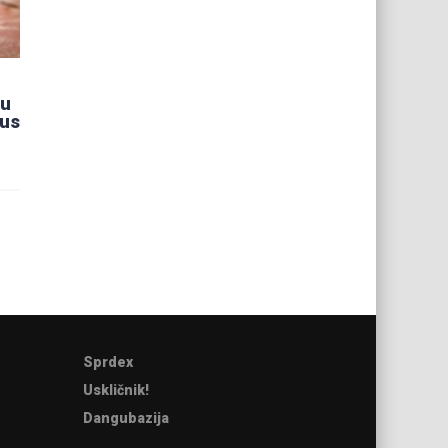
ju
rus
Sprdex
Uskličnik!
Dangubazija