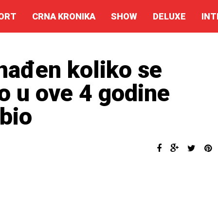
ORT
CRNA KRONIKA
SHOW
DELUXE
INT
nađen koliko se
o u ove 4 godine
 bio