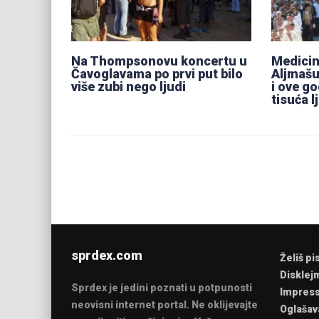
Na Thompsonovu koncertu u
Medicin
Čavoglavama po prvi put bilo
Aljmašu,
više zubi nego ljudi
i ove go
tisuća l
sprdex.com
Želiš pi
Disklej
Sprdex je jedini poznati u potpunosti
Impres
neovisni internet portal. Ne oklijevajte
Oglašav