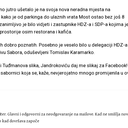
o jutro ušetalo je na svoja nova neradna mjesta na
u kako je od parkinga do ulaznih vrata Most ostao bez još 8
nimljivo je bilo vidjeti i zastupnike HDZ-a i SDP-a kojima j
prostorije osim restorana i kafića.
onih dobro poznatih. Posebno je veselo bilo u delegaciji HDZ-a
ivu Sabora, oduševljeni Tomislav Karamarko.
no i Tuđmanova slika, Jandrokoviću daj me slikaj za Facebook
 sabornici koja se, kaže, nevjerojatno mnogo promijenila u o
iter. Glavni i odgovorni za neodgovaranje na mailove. Kad ne smišlja no
ko kad dovršava započe