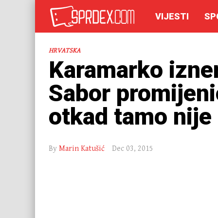
VIJESTI
SP
HRVATSKA
Karamarko izne
Sabor promijeni
otkad tamo nije
By
Marin Katušić
Dec 03, 2015