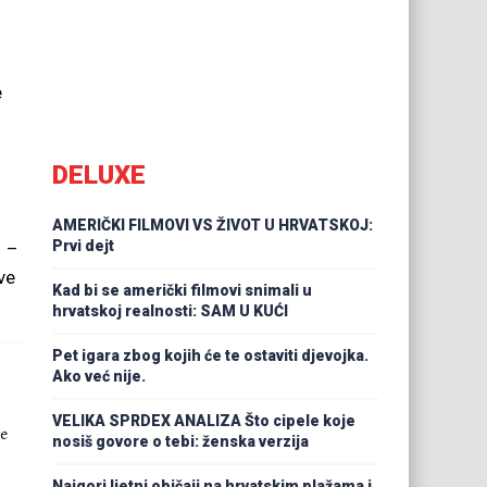
e
DELUXE
AMERIČKI FILMOVI VS ŽIVOT U HRVATSKOJ:
Prvi dejt
! –
ve
Kad bi se američki filmovi snimali u
hrvatskoj realnosti: SAM U KUĆI
Pet igara zbog kojih će te ostaviti djevojka.
Ako već nije.
VELIKA SPRDEX ANALIZA Što cipele koje
ve
nosiš govore o tebi: ženska verzija
Najgori ljetni običaji na hrvatskim plažama i