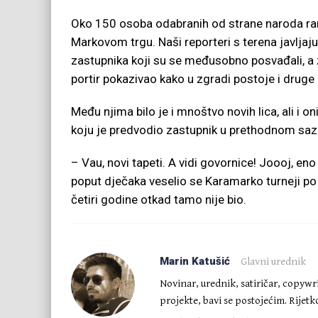
Oko 150 osoba odabranih od strane naroda ran
Markovom trgu. Naši reporteri s terena javljaj
zastupnika koji su se međusobno posvađali, a za
portir pokazivao kako u zgradi postoje i druge 
Među njima bilo je i mnoštvo novih lica, ali i 
koju je predvodio zastupnik u prethodnom saz
– Vau, novi tapeti. A vidi govornice! Joooj, e
poput dječaka veselio se Karamarko turneji po
četiri godine otkad tamo nije bio.
Marin Katušić
Glavni urednik
Novinar, urednik, satiričar, copywr
projekte, bavi se postojećim. Rijet