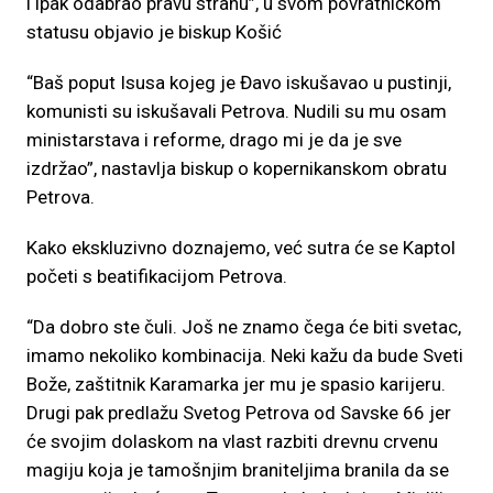
i ipak odabrao pravu stranu”, u svom povratničkom
statusu objavio je biskup Košić
“Baš poput Isusa kojeg je Đavo iskušavao u pustinji,
komunisti su iskušavali Petrova. Nudili su mu osam
ministarstava i reforme, drago mi je da je sve
izdržao”, nastavlja biskup o kopernikanskom obratu
Petrova.
Kako ekskluzivno doznajemo, već sutra će se Kaptol
početi s beatifikacijom Petrova.
“Da dobro ste čuli. Još ne znamo čega će biti svetac,
imamo nekoliko kombinacija. Neki kažu da bude Sveti
Bože, zaštitnik Karamarka jer mu je spasio karijeru.
Drugi pak predlažu Svetog Petrova od Savske 66 jer
će svojim dolaskom na vlast razbiti drevnu crvenu
magiju koja je tamošnjim braniteljima branila da se