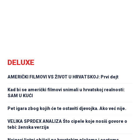
DELUXE
AMERIČKI FILMOVI VS ŽIVOT U HRVATSKOJ: Prvi dejt
Kad bi se američki filmovi snimali u hrvatskoj realnosti:
SAM U KUĆI
Pet igara zbog kojih će te ostaviti djevojka. Ako već nije.
VELIKA SPRDEX ANALIZA Što cipele koje nosiš govore o
tebi: ženska verzija
Najgori ljetni običaji na hrvatskim plažama i cestama