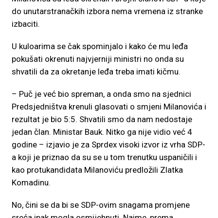
do unutarstranačkih izbora nema vremena iz stranke
izbaciti.
U kuloarima se čak spominjalo i kako će mu leđa
pokušati okrenuti najvjerniji ministri no onda su
shvatili da za okretanje leđa treba imati kičmu.
– Puč je već bio spreman, a onda smo na sjednici
Predsjedništva krenuli glasovati o smjeni Milanovića i
rezultat je bio 5:5. Shvatili smo da nam nedostaje
jedan član. Ministar Bauk. Nitko ga nije vidio već 4
godine – izjavio je za Sprdex visoki izvor iz vrha SDP-
a koji je priznao da su se u tom trenutku uspaničili i
kao protukandidata Milanoviću predložili Zlatka
Komadinu.
No, čini se da bi se SDP-ovim snagama promjene
sreća ipak mogla osmijehnuti. Naime, prema