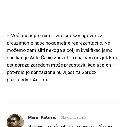
– Već mu pripremamo vrlo unosan ugovor za
preuzimanje naše nogometne reprezentacije. Ne
možemo zamisliti nekoga s boljim kvalifikacijama
sad kad je Ante Čačić zauzet. Treba nam čovjek koji
pet poraza zaredom može predstaviti kao uspjeh –
potvrdio je senzacionalnu vijest za Sprdex
predsjednik Andore.
Marin Katušić
Glavni urednik
Novinar, urednik, satiričar, copywriter. Glavni i