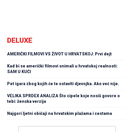
DELUXE
AMERIČKI FILMOVI VS ŽIVOT U HRVATSKOJ: Prvi dejt
Kad bi se američki filmovi snimali u hrvatskoj realnosti:
SAM U KUĆI
Pet igara zbog kojih će te ostaviti djevojka. Ako već nije.
VELIKA SPRDEX ANALIZA Što cipele koje nosiš govore o
tebi: ženska verzija
Najgori ljetni običaji na hrvatskim plažama i cestama