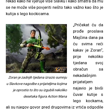
rekao kako ne vjeruje više Slavku i kako smatra da mu
se ne može više povjeriti nešto tako važno kao što je
kutija s lego kockicama.
„Pričekat ću da
prođe proslava
Majčina dana pa
ću svima reći
kakav je Zoran“,
prije nekoliko
tjedana svoj
obračun sa
nekadašnjim
Zoran je zadnjih tjedana izrazio sumnju
prijateljem
u Slavkove nagodbe s prijateljima kojima
najavio je bivši
je oprostio to što su izgubili nekoliko
čuvar kutije s
desetaka figura Action Mana
lego kockama,
ali su njegov govor pred drugovima iz vrtića odgodile