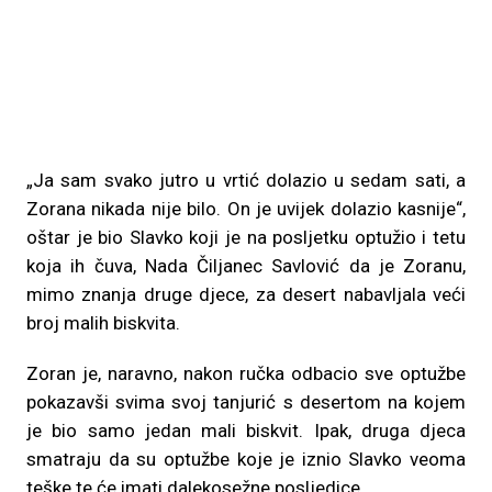
„Ja sam svako jutro u vrtić dolazio u sedam sati, a
Zorana nikada nije bilo. On je uvijek dolazio kasnije“,
oštar je bio Slavko koji je na posljetku optužio i tetu
koja ih čuva, Nada Čiljanec Savlović da je Zoranu,
mimo znanja druge djece, za desert nabavljala veći
broj malih biskvita.
Zoran je, naravno, nakon ručka odbacio sve optužbe
pokazavši svima svoj tanjurić s desertom na kojem
je bio samo jedan mali biskvit. Ipak, druga djeca
smatraju da su optužbe koje je iznio Slavko veoma
teške te će imati dalekosežne posljedice.