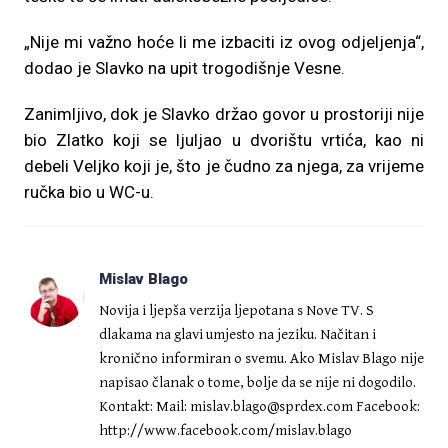
„Nije mi važno hoće li me izbaciti iz ovog odjeljenja“,
dodao je Slavko na upit trogodišnje Vesne.
Zanimljivo, dok je Slavko držao govor u prostoriji nije
bio Zlatko koji se ljuljao u dvorištu vrtića, kao ni
debeli Veljko koji je, što je čudno za njega, za vrijeme
ručka bio u WC-u.
Mislav Blago
Novija i ljepša verzija ljepotana s Nove TV. S
dlakama na glavi umjesto na jeziku. Načitan i
kronično informiran o svemu. Ako Mislav Blago nije
napisao članak o tome, bolje da se nije ni dogodilo.
Kontakt: Mail:
mislav.blago@sprdex.com
Facebook:
http://www.facebook.com/mislav.blago