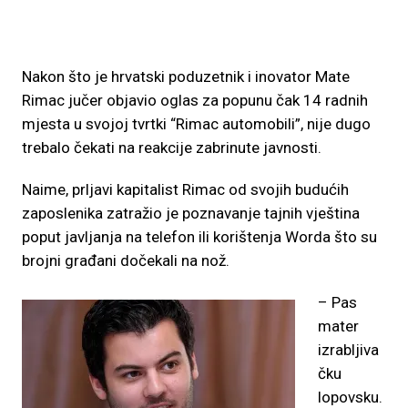
Nakon što je hrvatski poduzetnik i inovator Mate
Rimac jučer objavio oglas za popunu čak 14 radnih
mjesta u svojoj tvrtki “Rimac automobili”, nije dugo
trebalo čekati na reakcije zabrinute javnosti.
Naime, prljavi kapitalist Rimac od svojih budućih
zaposlenika zatražio je poznavanje tajnih vještina
poput javljanja na telefon ili korištenja Worda što su
brojni građani dočekali na nož.
– Pas
mater
izrabljiva
čku
lopovsku.