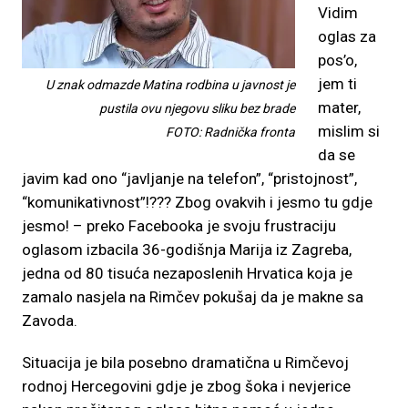
Vidim
oglas za
pos’o,
jem ti
U znak odmazde Matina rodbina u javnost je
mater,
pustila ovu njegovu sliku bez brade
mislim si
FOTO: Radnička fronta
da se
javim kad ono “javljanje na telefon”, “pristojnost”,
“komunikativnost”!??? Zbog ovakvih i jesmo tu gdje
jesmo! – preko Facebooka je svoju frustraciju
oglasom izbacila 36-godišnja Marija iz Zagreba,
jedna od 80 tisuća nezaposlenih Hrvatica koja je
zamalo nasjela na Rimčev pokušaj da je makne sa
Zavoda.
Situacija je bila posebno dramatična u Rimčevoj
rodnoj Hercegovini gdje je zbog šoka i nevjerice