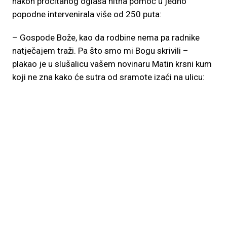
nakon pročitanog oglasa hitna pomoć u jedno
popodne intervenirala više od 250 puta:
– Gospode Bože, kao da rodbine nema pa radnike
natječajem traži. Pa što smo mi Bogu skrivili –
plakao je u slušalicu vašem novinaru Matin krsni kum
koji ne zna kako će sutra od sramote izaći na ulicu: