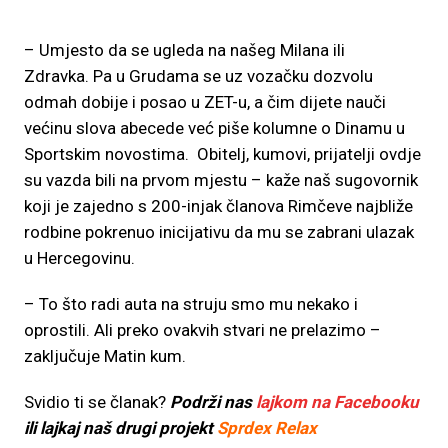
– Umjesto da se ugleda na našeg Milana ili
Zdravka. Pa u Grudama se uz vozačku dozvolu
odmah dobije i posao u ZET-u, a čim dijete nauči
većinu slova abecede već piše kolumne o Dinamu u
Sportskim novostima. Obitelj, kumovi, prijatelji ovdje
su vazda bili na prvom mjestu – kaže naš sugovornik
koji je zajedno s 200-injak članova Rimčeve najbliže
rodbine pokrenuo inicijativu da mu se zabrani ulazak
u Hercegovinu.
– To što radi auta na struju smo mu nekako i
oprostili. Ali preko ovakvih stvari ne prelazimo –
zaključuje Matin kum.
Svidio ti se članak?
Podrži nas
lajkom na Facebooku
ili lajkaj naš drugi projekt
Sprdex Relax