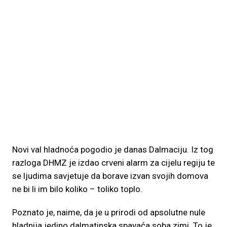
Novi val hladnoća pogodio je danas Dalmaciju. Iz tog
razloga DHMZ je izdao crveni alarm za cijelu regiju te
se ljudima savjetuje da borave izvan svojih domova
ne bi li im bilo koliko – toliko toplo.
Poznato je, naime, da je u prirodi od apsolutne nule
hladnija jedino dalmatinska spavaća soba zimi. To je