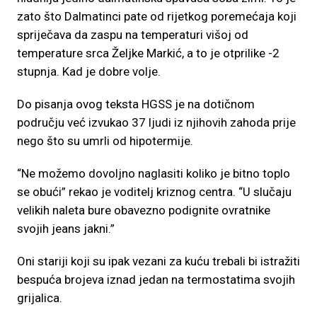
zato što Dalmatinci pate od rijetkog poremećaja koji
spriječava da zaspu na temperaturi višoj od
temperature srca Željke Markić, a to je otprilike -2
stupnja. Kad je dobre volje.
Do pisanja ovog teksta HGSS je na dotičnom
području već izvukao 37 ljudi iz njihovih zahoda prije
nego što su umrli od hipotermije.
“Ne možemo dovoljno naglasiti koliko je bitno toplo
se obući” rekao je voditelj kriznog centra. “U slučaju
velikih naleta bure obavezno podignite ovratnike
svojih jeans jakni.”
Oni stariji koji su ipak vezani za kuću trebali bi istražiti
bespuća brojeva iznad jedan na termostatima svojih
grijalica.