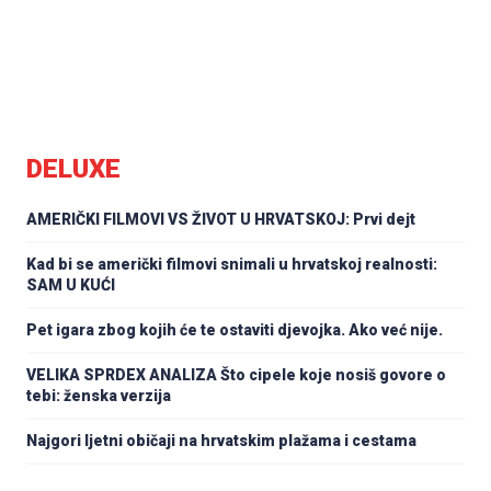
DELUXE
AMERIČKI FILMOVI VS ŽIVOT U HRVATSKOJ: Prvi dejt
Kad bi se američki filmovi snimali u hrvatskoj realnosti:
SAM U KUĆI
Pet igara zbog kojih će te ostaviti djevojka. Ako već nije.
VELIKA SPRDEX ANALIZA Što cipele koje nosiš govore o
tebi: ženska verzija
Najgori ljetni običaji na hrvatskim plažama i cestama