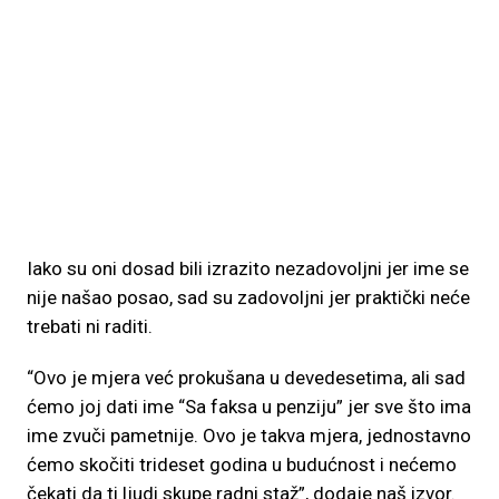
Iako su oni dosad bili izrazito nezadovoljni jer ime se
nije našao posao, sad su zadovoljni jer praktički neće
trebati ni raditi.
“Ovo je mjera već prokušana u devedesetima, ali sad
ćemo joj dati ime “Sa faksa u penziju” jer sve što ima
ime zvuči pametnije. Ovo je takva mjera, jednostavno
ćemo skočiti trideset godina u budućnost i nećemo
čekati da ti ljudi skupe radni staž”, dodaje naš izvor.