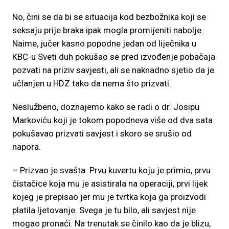
No, čini se da bi se situacija kod bezbožnika koji se
seksaju prije braka ipak mogla promijeniti nabolje.
Naime, jučer kasno popodne jedan od liječnika u
KBC-u Sveti duh pokušao se pred izvođenje pobačaja
pozvati na priziv savjesti, ali se naknadno sjetio da je
učlanjen u HDZ tako da nema što prizvati.
Neslužbeno, doznajemo kako se radi o dr. Josipu
Markoviću koji je tokom popodneva više od dva sata
pokušavao prizvati savjest i skoro se srušio od
napora.
– Prizvao je svašta. Prvu kuvertu koju je primio, prvu
čistačice koja mu je asistirala na operaciji, prvi lijek
kojeg je prepisao jer mu je tvrtka koja ga proizvodi
platila ljetovanje. Svega je tu bilo, ali savjest nije
mogao pronaći. Na trenutak se činilo kao da je blizu,