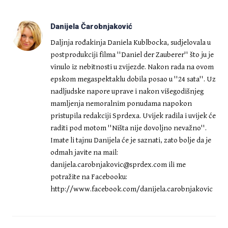
Danijela Čarobnjaković
Daljnja rođakinja Daniela Kublbocka, sudjelovala u
postprodukciji filma ''Daniel der Zauberer'' što ju je
vinulo iz nebitnosti u zvijezde. Nakon rada na ovom
epskom megaspektaklu dobila posao u ''24 sata''. Uz
nadljudske napore uprave i nakon višegodišnjeg
mamljenja nemoralnim ponudama napokon
pristupila redakciji Sprdexa. Uvijek radila i uvijek će
raditi pod motom ''Ništa nije dovoljno nevažno''.
Imate li tajnu Danijela će je saznati, zato bolje da je
odmah javite na mail:
danijela.carobnjakovic@sprdex.com
ili me
potražite na Facebooku:
http://www.facebook.com/danijela.carobnjakovic