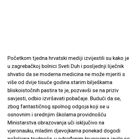
Početkom tjedna hrvatski mediji izvijestili su kako je
u zagrebačkoj bolnici Sveti Duh i posljednji liječnik
shvatio da se moderna medicina ne može mjeriti s
više od dvije tisuće godina starim bilješkama
bliskoistočnih pastira te je, pozvavši se na priziv
savjesti, odbio izvršavati pobačaje. Budući da se,
zbog fantastičnog spolnog odgoja koji se u
osnovnim i srednjim školama providnošću
Ministarstva obrazovanja uči isključivo na
vjeronauku, mladim djevojkama ponekad dogodi
neželjena trudnoća, u određenim krugovima javilo se