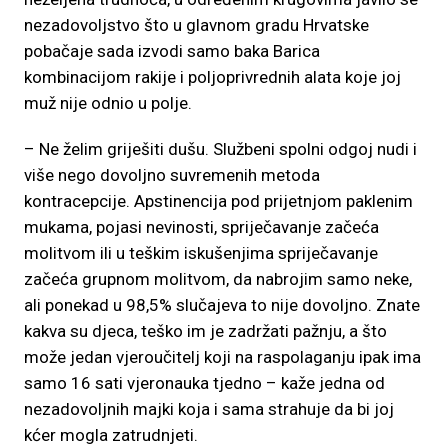
nezadovoljstvo što u glavnom gradu Hrvatske
pobačaje sada izvodi samo baka Barica
kombinacijom rakije i poljoprivrednih alata koje joj
muž nije odnio u polje.
– Ne želim griješiti dušu. Službeni spolni odgoj nudi i
više nego dovoljno suvremenih metoda
kontracepcije. Apstinencija pod prijetnjom paklenim
mukama, pojasi nevinosti, spriječavanje začeća
molitvom ili u teškim iskušenjima spriječavanje
začeća grupnom molitvom, da nabrojim samo neke,
ali ponekad u 98,5% slučajeva to nije dovoljno. Znate
kakva su djeca, teško im je zadržati pažnju, a što
može jedan vjeroučitelj koji na raspolaganju ipak ima
samo 16 sati vjeronauka tjedno – kaže jedna od
nezadovoljnih majki koja i sama strahuje da bi joj
kćer mogla zatrudnjeti.