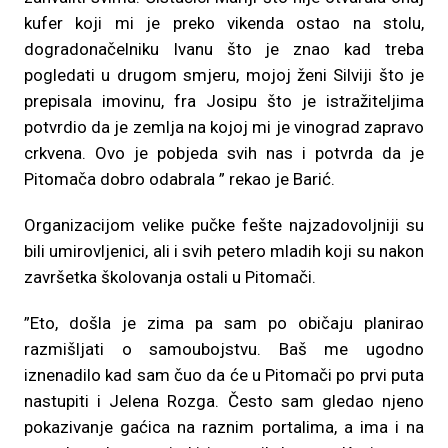
kufer koji mi je preko vikenda ostao na stolu,
dogradonačelniku Ivanu što je znao kad treba
pogledati u drugom smjeru, mojoj ženi Silviji što je
prepisala imovinu, fra Josipu što je istražiteljima
potvrdio da je zemlja na kojoj mi je vinograd zapravo
crkvena. Ovo je pobjeda svih nas i potvrda da je
Pitomača dobro odabrala ” rekao je Barić.
Organizacijom velike pučke fešte najzadovoljniji su
bili umirovljenici, ali i svih petero mladih koji su nakon
završetka školovanja ostali u Pitomači.
”Eto, došla je zima pa sam po običaju planirao
razmišljati o samoubojstvu. Baš me ugodno
iznenadilo kad sam čuo da će u Pitomači po prvi puta
nastupiti i Jelena Rozga. Često sam gledao njeno
pokazivanje gaćica na raznim portalima, a ima i na