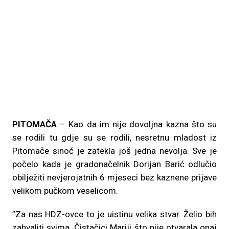
PITOMAČA
– Kao da im nije dovoljna kazna što su
se rodili tu gdje su se rodili, nesretnu mladost iz
Pitomače sinoć je zatekla još jedna nevolja. Sve je
počelo kada je gradonačelnik Dorijan Barić odlučio
obilježiti nevjerojatnih 6 mjeseci bez kaznene prijave
velikom pučkom veselicom.
”Za nas HDZ-ovce to je uistinu velika stvar. Želio bih
zahvaliti svima. Čistačici Mariji što nije otvarala onaj