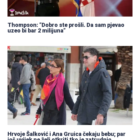
Thompson: ”Dobro ste prošli. Da sam pjevao
uzeo bi bar 2 milijuna”
Hrvoje Šalković i Ana Gruica čekaju bebu; par
još uvijek ne želi otkriti tko je zatrudnio