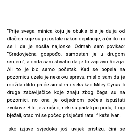
”Prije svega, minica koju je obukla bila je dulja od
dlačica koje su joj ostale nakon depilacije, a činilo mi
se i da je nosila najlonke. Odmah sam povikao:
”Sredovječna gospođo, samostan je u drugom
smjeru”, a onda sam shvatio da je to zapravo Rozga.
Ali to je bio samo početak. Kad se popela na
pozornicu uzela je nekakvu spravu, mislio sam da je
možda dildo pa će simulirati seks kao Miley Cyrus ili
druge zabavljačice koje znaju zbog čega su na
pozornici, no ona je odjednom počela ispuštati
zvukove. Bilo je strašno, neki su padali po podu, drugi
bježali, otac mi se počeo prisjećati rata…” kaže Ivan.
Iako izjave svjedoka još uvijek pristižu, čini se