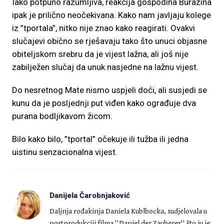
Iako potpuno razumljiva, reakcija gospodina Burazina
ipak je prilično neočekivana. Kako nam javljaju kolege
iz ”tportala”, nitko nije znao kako reagirati. Ovakvi
slučajevi obično se rješavaju tako što unuci objasne
obiteljskom srebru da je vijest lažna, ali još nije
zabilježen slučaj da unuk nasjedne na lažnu vijest.
Do nesretnog Mate nismo uspjeli doći, ali susjedi se
kunu da je posljednji put viđen kako ograđuje dva
purana bodljikavom žicom.
Bilo kako bilo, ”tportal” očekuje ili tužba ili jedna
uistinu senzacionalna vijest.
Danijela Čarobnjaković
Daljnja rođakinja Daniela Kublbocka, sudjelovala u
postprodukciji filma ''Daniel der Zauberer'' što ju je