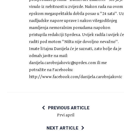
vinulo iz nebitnosti u zvijezde. Nakon rada na ovom
epskom megaspektaklu dobila posao u ''24 sata''. Uz
nadljudske napore uprave i nakon višegodišnjeg
mamljenja nemoralnim ponudama napokon
pristupila redakciji Sprdexa. Uvijek radila i uvijek će
raditi pod motom ''Ništa nije dovoljno nevažno''.
Imate li tajnu Danijela će je saznati, zato bolje da je
odmah javite na mail:
danijela.carobnjakovic@sprdex.com
ili me
potražite na Facebooku:
http://www.facebook.com/danijela.carobnjakovic
PREVIOUS ARTICLE
Prvi april
NEXT ARTICLE