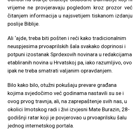
vrijeme ne provjeravaju pogledom kroz prozor već
čitanjem informacija u najsvetijem tiskanom izdanju
poslije Biblije.
Ali ‘ajde, treba biti pošten i reći kako tradicionalnim
neuspjesima prvoaprilskih šala svakako doprinosi i
potpuni izostanak Sprdexovih novinara u redakcijama
etabliranih novina u Hrvatskoj pa, iako razumljivo, ovo
ipak ne treba smatrati valjanim opravdanjem.
Bilo kako bilo, otužni pokušaju prevare građana
kojima svjedočimo već godinama nastavili su se i
ovog prvog travnja, ali, na zaprepaštenje svih nas, u
okolici Imotskog radi i živi izvjesni Mate Burazin, 28-
godišnji ratar koji je povjerovao u prvoaprilsku šalu
jednog internetskog portala.