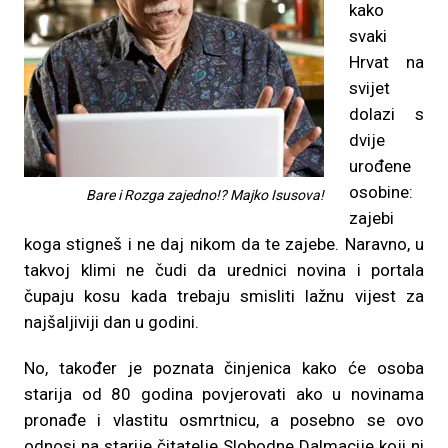
kako
svaki
Hrvat na
svijet
dolazi s
dvije
urođene
osobine:
Bare i Rozga zajedno!? Majko Isusova!
zajebi
koga stigneš i ne daj nikom da te zajebe. Naravno, u
takvoj klimi ne čudi da urednici novina i portala
čupaju kosu kada trebaju smisliti lažnu vijest za
najšaljiviji dan u godini.
No, također je poznata činjenica kako će osoba
starija od 80 godina povjerovati ako u novinama
pronađe i vlastitu osmrtnicu, a posebno se ovo
odnosi na starije čitatelje Slobodne Dalmacije koji ni