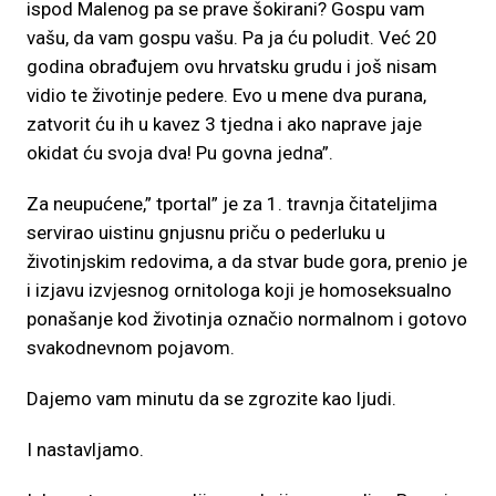
ispod Malenog pa se prave šokirani? Gospu vam
vašu, da vam gospu vašu. Pa ja ću poludit. Već 20
godina obrađujem ovu hrvatsku grudu i još nisam
vidio te životinje pedere. Evo u mene dva purana,
zatvorit ću ih u kavez 3 tjedna i ako naprave jaje
okidat ću svoja dva! Pu govna jedna”.
Za neupućene,” tportal” je za 1. travnja čitateljima
servirao uistinu gnjusnu priču o pederluku u
životinjskim redovima, a da stvar bude gora, prenio je
i izjavu izvjesnog ornitologa koji je homoseksualno
ponašanje kod životinja označio normalnom i gotovo
svakodnevnom pojavom.
Dajemo vam minutu da se zgrozite kao ljudi.
I nastavljamo.