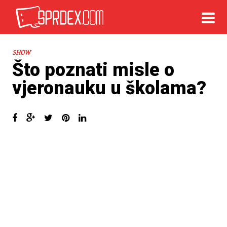
SHOW
Što poznati misle o
vjeronauku u školama?