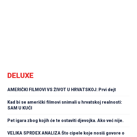
DELUXE
AMERIČKI FILMOVI VS ŽIVOT U HRVATSKOJ: Prvi dejt
Kad bi se američki filmovi snimali u hrvatskoj realnosti:
SAM U KUĆI
Pet igara zbog kojih će te ostaviti djevojka. Ako već nije.
VELIKA SPRDEX ANALIZA Što cipele koje nosiš govore o