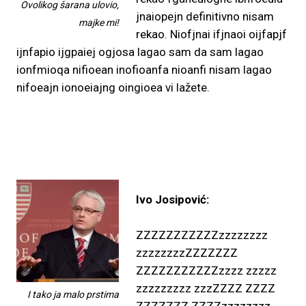
Ovolikog šarana ulovio,
jnaiopejn definitivno nisam
majke mi!
rekao. Niofjnai ifjnaoi oijfapjf
ijnfapio ijgpaiej ogjosa lagao sam da sam lagao
ionfmioqa nifioean inofioanfa nioanfi nisam lagao
nifoeajn ionoeiajng oingioea vi lažete.
Ivo Josipović:
ZZZZZZZZZZZzzzzzzzz
zzzzzzzzZZZZZZZ
ZZZZZZZZZZZzzzz zzzzz
zzzzzzzzz zzzZZZZ ZZZZ
I tako ja malo prstima