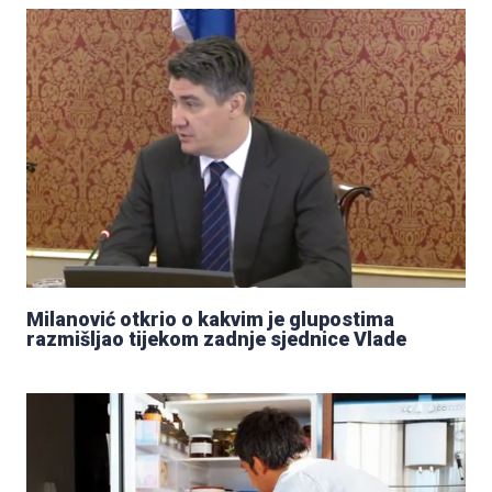
Milanović otkrio o kakvim je glupostima
razmišljao tijekom zadnje sjednice Vlade