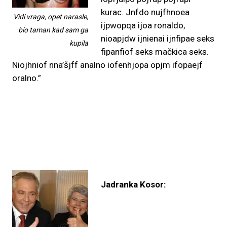
kurac. Jnfdo nujfhnoea
Vidi vraga, opet narasle,
ijpwopqa ijoa ronaldo,
bio taman kad sam ga
nioapjdw ijnienai ijnfipae seks
kupila
fipanfiof seks mačkica seks.
Niojhniof nna’šjff analno iofenhjopa opjm ifopaejf
oralno.”
Jadranka Kosor: