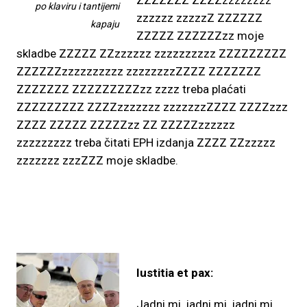
ZZZZZZZ ZZZZzzzzzzzz
po klaviru i tantijemi
zzzzzz zzzzzZ ZZZZZZ
kapaju
ZZZZZ ZZZZZZzz moje
skladbe ZZZZZ ZZzzzzzz zzzzzzzzzz ZZZZZZZZZ
ZZZZZZzzzzzzzzzz zzzzzzzzZZZZ ZZZZZZZ
ZZZZZZZ ZZZZZZZZZzz zzzz treba plaćati
ZZZZZZZZZ ZZZZzzzzzzz zzzzzzzZZZZ ZZZZzzz
ZZZZ ZZZZZ ZZZZZzz ZZ ZZZZZzzzzzz
zzzzzzzzz treba čitati EPH izdanja ZZZZ ZZzzzzz
zzzzzzz zzzZZZ moje skladbe.
Iustitia et pax:
Jadni mi, jadni mi, jadni mi,