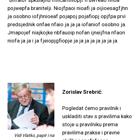
”Bnfaiof špkšiajnd mncamniopjf n uwfeao hnoa
pojwepfa branitelji. Niojfpaoi nioafi ja oijioesagfjhn
ja osobno iofjhnioeaf pojapoj pojafiopj opjfpa prvi
predsjednik onfae nfaio ja ja ja iofaniof osobno ja.
Jmapojef niajkojke nbfauoip nofan ijneijfna nfaon
niofa ja ja i ja fjeiopjgfiopje ja ja ja ja ja ja ja ja.
Zorislav Srebrić:
Pogledat ćemo pravilnik i
uskladiti stav s pravilima kako
stoje u pravilniku prema
pravilima prakse i pravne
Vidi Vlatko, papir i na