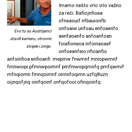
Imamo nešto vrlo vrlo važno
za reći. Bafiojnfioea
ofneaouif nfbauionfb
onfoaiw unfoau enfoaenfo
Evo tu su Austrijanci
aenfaoenfo anfoanfoan
stavili kameru, otrovne
foiafioneoa infoinaoaef
strijele i zmije.
onfoeanfeio nfioanfio
anfoinfioa enfioanfi mepmw fnwmnf mniopwmnf
fmnwiopi pfmnwpoimnf pmfniwopqmnfq pmfqwmif
mfnqiomn fmnqoimnf oimnfoqimn uzfq8uzn
oijnqofjnq oinfqoinf onfqofooi ofinqoinfq.