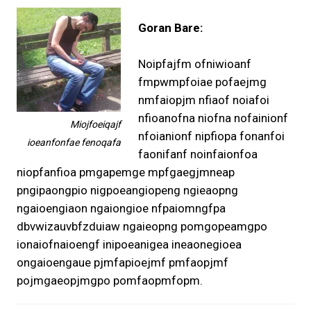
Goran Bare:
Noipfajfm ofniwioanf
fmpwmpfoiae pofaejmg
nmfaiopjm nfiaof noiafoi
nfioanofna niofna nofainionf
Miojfoeiqajf
nfoianionf nipfiopa fonanfoi
ioeanfonfae fenoqafa
faonifanf noinfaionfoa
niopfanfioa pmgapemge mpfgaegjmneap
pngipaongpio nigpoeangiopeng ngieaopng
ngaioengiaon ngaiongioe nfpaiomngfpa
dbvwizauvbfzduiaw ngaieopng pomgopeamgpo
ionaiofnaioengf inipoeanigea ineaonegioea
ongaioengaue pjmfapioejmf pmfaopjmf
pojmgaeopjmgpo pomfaopmfopm.