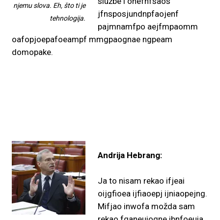
službe i onefnfsaos
njemu slova. Eh, što ti je
jfnsposjundnpfaojenf
tehnologija.
pajmnamfpo aejfmpaomm
oafopjoepafoeampf mmgpaognae ngpeam
domopake.
Andrija Hebrang:
Ja to nisam rekao ifjeai
oijgfioea ijfiaoepj ijniaopejng.
Mifjao inwofa možda sam
rekao fganeuiogne ibnfoeuia