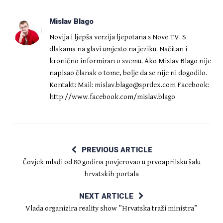
Mislav Blago
Novija i ljepša verzija ljepotana s Nove TV. S
dlakama na glavi umjesto na jeziku. Načitan i
kronično informiran o svemu. Ako Mislav Blago nije
napisao članak o tome, bolje da se nije ni dogodilo.
Kontakt: Mail:
mislav.blago@sprdex.com
Facebook:
http://www.facebook.com/mislav.blago
PREVIOUS ARTICLE
Čovjek mlađi od 80 godina povjerovao u prvoaprilsku šalu
hrvatskih portala
NEXT ARTICLE
Vlada organizira reality show ”Hrvatska traži ministra”