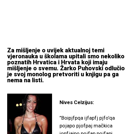
Za mišljenje o uvijek aktualnoj temi
vjeronauka u školama upitali smo nekoliko
poznatih Hrvatica i Hrvata koji imaju
mišljenje o svemu. Žarko Puhovski odlučio
je svoj monolog pretvoriti u knjigu pa ga
nema na listi.
Nives Celzijus:
”Boipjfpqa ijfapfj pjfo’qa
pojapo pjofpaj mačkica
iopfjaipo pojfap pojfapi