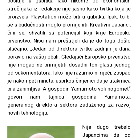
posluje u gubitku, iako nikome od ekonomskih
stručnjaka iz redakcije nije jasno kako tvrtka koja je
proizvela Playstation može biti u gubitku. Ipak, to bi
se u budućnosti moglo promijeniti. Kreativni Japanci,
čini se, shvatili su potencijal koji krije Europsko
prvenstvo. Nisu nam prešutjeli da je do toga došlo
slučajno: „Jedan od direktora tvrtke zadnjih je dana
boravio na vašoj obali. Gledajući Europsko prvenstvo
nije mogao ne primijetiti dosadni ton glasa jednog
od sukomentatora. Iako nije razumio ni riječi, zaspao
je nakon pet minuta, usprkos činjenici da je utakmica
bila zanimljiva. A gospodin Yamamoto voli nogomet“
govori nam tajnica gospodina Yamamota,
generalnog direktora sektora zaduženog za razvoj
novih tehnologija.
Nije dugo trebalo
Japancima da od