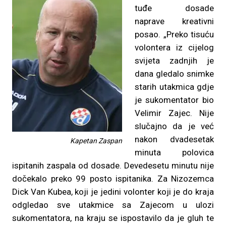
tuđe dosade
naprave kreativni
posao. „Preko tisuću
volontera iz cijelog
svijeta zadnjih je
dana gledalo snimke
starih utakmica gdje
je sukomentator bio
Velimir Zajec. Nije
slučajno da je već
nakon dvadesetak
Kapetan Zaspan
minuta polovica
ispitanih zaspala od dosade. Devedesetu minutu nije
dočekalo preko 99 posto ispitanika. Za Nizozemca
Dick Van Kubea, koji je jedini volonter koji je do kraja
odgledao sve utakmice sa Zajecom u ulozi
sukomentatora, na kraju se ispostavilo da je gluh te