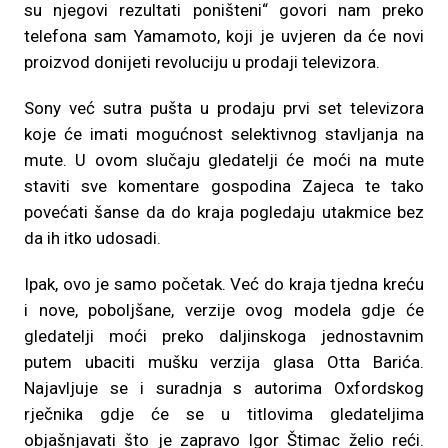
su njegovi rezultati poništeni“ govori nam preko
telefona sam Yamamoto, koji je uvjeren da će novi
proizvod donijeti revoluciju u prodaji televizora.
Sony već sutra pušta u prodaju prvi set televizora
koje će imati mogućnost selektivnog stavljanja na
mute. U ovom slučaju gledatelji će moći na mute
staviti sve komentare gospodina Zajeca te tako
povećati šanse da do kraja pogledaju utakmice bez
da ih itko udosadi.
Ipak, ovo je samo početak. Već do kraja tjedna kreću
i nove, poboljšane, verzije ovog modela gdje će
gledatelji moći preko daljinskoga jednostavnim
putem ubaciti mušku verzija glasa Otta Barića.
Najavljuje se i suradnja s autorima Oxfordskog
rječnika gdje će se u titlovima gledateljima
objašnjavati što je zapravo Igor Štimac želio reći.