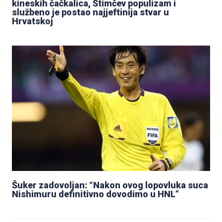
kineskih čačkalica, Štimčev populizam i
službeno je postao najjeftinija stvar u
Hrvatskoj
Šuker zadovoljan: “Nakon ovog lopovluka suca
Nishimuru definitivno dovodimo u HNL”