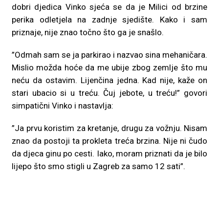
dobri djedica Vinko sjeća se da je Milici od brzine
perika odletjela na zadnje sjedište. Kako i sam
priznaje, nije znao točno što ga je snašlo.
”Odmah sam se ja parkirao i nazvao sina mehaničara.
Mislio možda hoće da me ubije zbog zemlje što mu
neću da ostavim. Lijenčina jedna. Kad nije, kaže on
stari ubacio si u treću. Čuj jebote, u treću!” govori
simpatični Vinko i nastavlja:
”Ja prvu koristim za kretanje, drugu za vožnju. Nisam
znao da postoji ta prokleta treća brzina. Nije ni čudo
da djeca ginu po cesti. Iako, moram priznati da je bilo
lijepo što smo stigli u Zagreb za samo 12 sati”.