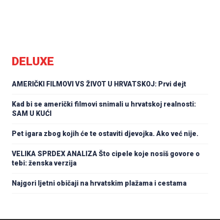
DELUXE
AMERIČKI FILMOVI VS ŽIVOT U HRVATSKOJ: Prvi dejt
Kad bi se američki filmovi snimali u hrvatskoj realnosti:
SAM U KUĆI
Pet igara zbog kojih će te ostaviti djevojka. Ako već nije.
VELIKA SPRDEX ANALIZA Što cipele koje nosiš govore o
tebi: ženska verzija
Najgori ljetni običaji na hrvatskim plažama i cestama