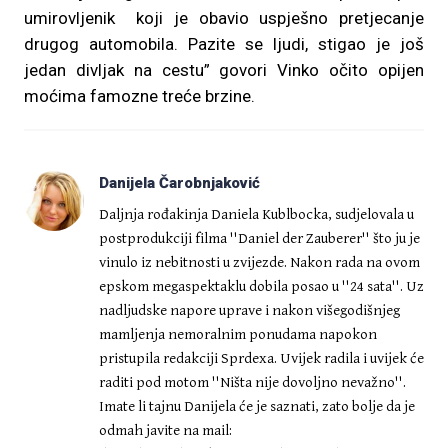
umirovljenik koji je obavio uspješno pretjecanje
drugog automobila. Pazite se ljudi, stigao je još
jedan divljak na cestu” govori Vinko očito opijen
moćima famozne treće brzine.
Danijela Čarobnjaković
Daljnja rođakinja Daniela Kublbocka, sudjelovala u
postprodukciji filma ''Daniel der Zauberer'' što ju je
vinulo iz nebitnosti u zvijezde. Nakon rada na ovom
epskom megaspektaklu dobila posao u ''24 sata''. Uz
nadljudske napore uprave i nakon višegodišnjeg
mamljenja nemoralnim ponudama napokon
pristupila redakciji Sprdexa. Uvijek radila i uvijek će
raditi pod motom ''Ništa nije dovoljno nevažno''.
Imate li tajnu Danijela će je saznati, zato bolje da je
odmah javite na mail: