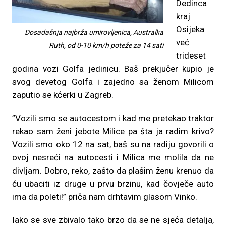
Dedinca
kraj
Osijeka
Dosadašnja najbrža umirovljenica, Australka
već
Ruth, od 0-10 km/h poteže za 14 sati
trideset
godina vozi Golfa jedinicu. Baš prekjučer kupio je
svog devetog Golfa i zajedno sa ženom Milicom
zaputio se kćerki u Zagreb.
”Vozili smo se autocestom i kad me pretekao traktor
rekao sam ženi jebote Milice pa šta ja radim krivo?
Vozili smo oko 12 na sat, baš su na radiju govorili o
ovoj nesreći na autocesti i Milica me molila da ne
divljam. Dobro, reko, zašto da plašim ženu krenuo da
ću ubaciti iz druge u prvu brzinu, kad čovječe auto
ima da poleti!” priča nam drhtavim glasom Vinko.
Iako se sve zbivalo tako brzo da se ne sjeća detalja,