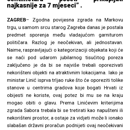
najkasnije za 7 mjeseci” .
ZAGREB
– Zgodna povijesna zgrada na Markovu
trgu, u samom srcu starog Zagreba danas je postala
predmet sporenja među vladajućom garniturom
političara. Razlog je neočekivan, ali jednostavan.
Naime, raspravljajući o kategorizaciji objekata koji će
se naći pod udarom jubilarnog tisućitog poreza
zaključeno je da bi se najviše trebali oporezivati
nekorišteni objekti na atraktivnim lokacijama. Iako je
ministar Linić isprva trljao ruke što će oporeziti tolike
stanove u centrima gradova koje bogati Hrvati iz
obijesti ne koriste, ovaj potez bi mu se na kraju
mogao obiti o glavu. Prema Linićevim kriterijima
zgrada Sabora trebala bi se tretirati kao napušteni ili
nekorišteni prostor, a ostaje za vidjeti može li ionako
slabašan državni proračun podnijeti ovaj neočekivani