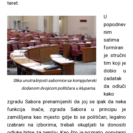
teret.
U
popodnev
nim
satima
formiran
je stručni
tim koji je
dobio u
zadatak
Slika unutrašnjosti sabornice sa kompjuterski
da odluči
dodanom dvojicom političara u klupama.
kako
zgradu Sabora prenamijeniti da joj se ipak da neka
funkcija. Inače, zgrada Sabora u principu je
zamišljena kao mjesto gdje bi se političari, legalno
izabrani na izborima, trebali okupljati te donositi
odluke bitne za zemlju. Kao što je poznato, popularni