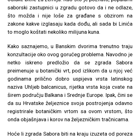
saborski zastupnici u zgradu gotovo da i ne odlaze,
što možda i nije loše za građane s obzirom na
zakone kakve izglasaju kada dođu, ali sada bi Linića
to moglo koštati nekoliko milijuna kuna.
Kako saznajemo, u Banskim dvorima trenutno traju
konzultacije oko ovog gorućeg problema. Navodno je
netko iskreno predložio da se zgrada Sabora
preimenuje u botanički vrt, pod izlikom da u njoj već
godinama prilično dobro uspijeva vrsta latinskog
naziva Uhljeb balcanicus, rijetka vrsta koja cvate na
širem području Balkana i Srednje Europe. Ipak, čini se
da su Hrvatske željeznice svoja postrojenja odavno
registrirale botaničkim vrtom sa ovom vrstom, što
onda objašnjava i korov na željezničkim tračnicama.
Hoće li zgrada Sabora biti na kraju izuzeta od poreza