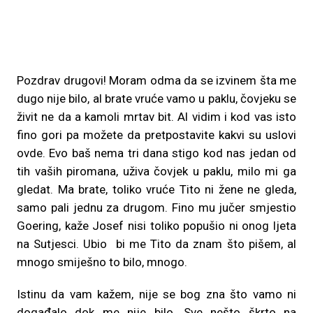
Pozdrav drugovi! Moram odma da se izvinem šta me
dugo nije bilo, al brate vruće vamo u paklu, čovjeku se
živit ne da a kamoli mrtav bit. Al vidim i kod vas isto
fino gori pa možete da pretpostavite kakvi su uslovi
ovde. Evo baš nema tri dana stigo kod nas jedan od
tih vaših piromana, uživa čovjek u paklu, milo mi ga
gledat. Ma brate, toliko vruće Tito ni žene ne gleda,
samo pali jednu za drugom. Fino mu jučer smjestio
Goering, kaže Josef nisi toliko popušio ni onog ljeta
na Sutjesci. Ubio bi me Tito da znam što pišem, al
mnogo smiješno to bilo, mnogo.
Istinu da vam kažem, nije se bog zna što vamo ni
događalo dok me nije bilo. Sve nešto škrto na