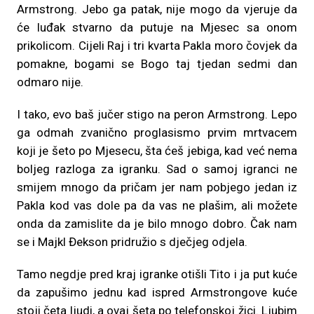
Armstrong. Jebo ga patak, nije mogo da vjeruje da
će luđak stvarno da putuje na Mjesec sa onom
prikolicom. Cijeli Raj i tri kvarta Pakla moro čovjek da
pomakne, bogami se Bogo taj tjedan sedmi dan
odmaro nije.
I tako, evo baš jučer stigo na peron Armstrong. Lepo
ga odmah zvanično proglasismo prvim mrtvacem
koji je šeto po Mjesecu, šta ćeš jebiga, kad već nema
boljeg razloga za igranku. Sad o samoj igranci ne
smijem mnogo da pričam jer nam pobjego jedan iz
Pakla kod vas dole pa da vas ne plašim, ali možete
onda da zamislite da je bilo mnogo dobro. Čak nam
se i Majkl Đekson pridružio s dječjeg odjela.
Tamo negdje pred kraj igranke otišli Tito i ja put kuće
da zapušimo jednu kad ispred Armstrongove kuće
stoji četa ljudi, a ovaj šeta po telefonskoj žici. Ljubim