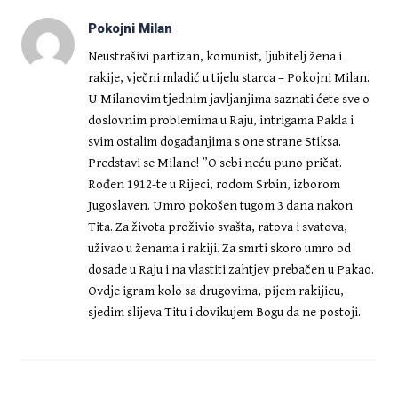
Pokojni Milan
Neustrašivi partizan, komunist, ljubitelj žena i
rakije, vječni mladić u tijelu starca – Pokojni Milan.
U Milanovim tjednim javljanjima saznati ćete sve o
doslovnim problemima u Raju, intrigama Pakla i
svim ostalim događanjima s one strane Stiksa.
Predstavi se Milane! ”O sebi neću puno pričat.
Rođen 1912-te u Rijeci, rodom Srbin, izborom
Jugoslaven. Umro pokošen tugom 3 dana nakon
Tita. Za života proživio svašta, ratova i svatova,
uživao u ženama i rakiji. Za smrti skoro umro od
dosade u Raju i na vlastiti zahtjev prebačen u Pakao.
Ovdje igram kolo sa drugovima, pijem rakijicu,
sjedim slijeva Titu i dovikujem Bogu da ne postoji.