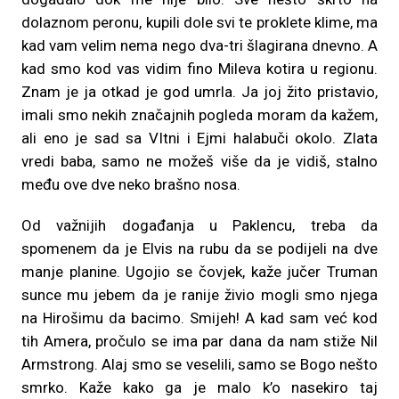
dolaznom peronu, kupili dole svi te proklete klime, ma
kad vam velim nema nego dva-tri šlagirana dnevno. A
kad smo kod vas vidim fino Mileva kotira u regionu.
Znam je ja otkad je god umrla. Ja joj žito pristavio,
imali smo nekih značajnih pogleda moram da kažem,
ali eno je sad sa VItni i Ejmi halabuči okolo. Zlata
vredi baba, samo ne možeš više da je vidiš, stalno
među ove dve neko brašno nosa.
Od važnijih događanja u Paklencu, treba da
spomenem da je Elvis na rubu da se podijeli na dve
manje planine. Ugojio se čovjek, kaže jučer Truman
sunce mu jebem da je ranije živio mogli smo njega
na Hirošimu da bacimo. Smijeh! A kad sam već kod
tih Amera, pročulo se ima par dana da nam stiže Nil
Armstrong. Alaj smo se veselili, samo se Bogo nešto
smrko. Kaže kako ga je malo k’o nasekiro taj