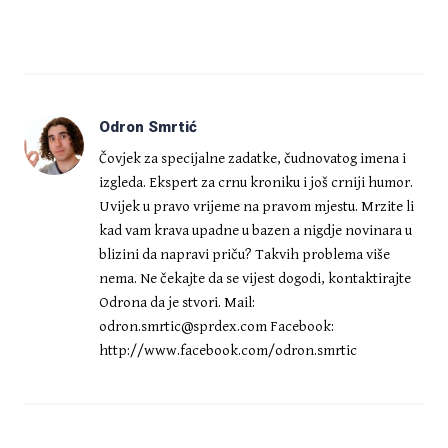
Odron Smrtić
Čovjek za specijalne zadatke, čudnovatog imena i
izgleda. Ekspert za crnu kroniku i još crniji humor.
Uvijek u pravo vrijeme na pravom mjestu. Mrzite li
kad vam krava upadne u bazen a nigdje novinara u
blizini da napravi priču? Takvih problema više
nema. Ne čekajte da se vijest dogodi, kontaktirajte
Odrona da je stvori. Mail:
odron.smrtic@sprdex.com
Facebook:
http://www.facebook.com/odron.smrtic