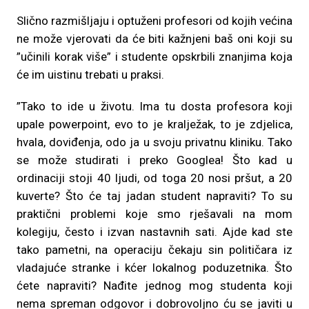
Slično razmišljaju i optuženi profesori od kojih većina
ne može vjerovati da će biti kažnjeni baš oni koji su
”učinili korak više” i studente opskrbili znanjima koja
će im uistinu trebati u praksi.
”Tako to ide u životu. Ima tu dosta profesora koji
upale powerpoint, evo to je kralježak, to je zdjelica,
hvala, doviđenja, odo ja u svoju privatnu kliniku. Tako
se može studirati i preko Googlea! Što kad u
ordinaciji stoji 40 ljudi, od toga 20 nosi pršut, a 20
kuverte? Što će taj jadan student napraviti? To su
praktični problemi koje smo rješavali na mom
kolegiju, često i izvan nastavnih sati. Ajde kad ste
tako pametni, na operaciju čekaju sin političara iz
vladajuće stranke i kćer lokalnog poduzetnika. Što
ćete napraviti? Nađite jednog mog studenta koji
nema spreman odgovor i dobrovoljno ću se javiti u