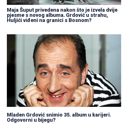
Maja Šuput privedena nakon što je izvela dvije
pjesme s novog albuma. Grdović u strahu,
Huljići viđeni na granici s Bosnom?
Mladen Grdović snimio 35. album u karijeri.
Odgovorni u bijegu?