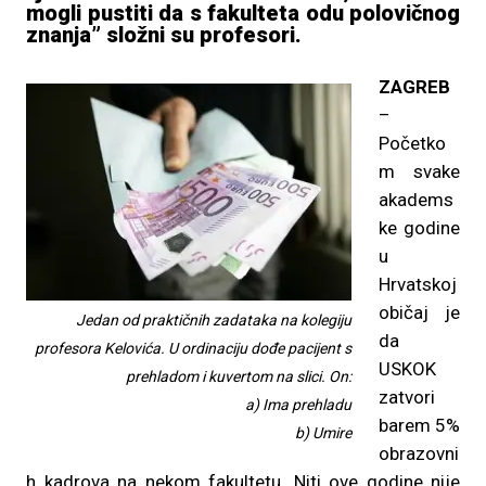
mogli pustiti da s fakulteta odu polovičnog
znanja” složni su profesori.
ZAGREB
–
Početko
m svake
akadems
ke godine
u
Hrvatskoj
običaj je
Jedan od praktičnih zadataka na kolegiju
da
profesora Kelovića. U ordinaciju dođe pacijent s
USKOK
prehladom i kuvertom na slici. On:
zatvori
a) Ima prehladu
barem 5%
b) Umire
obrazovni
h kadrova na nekom fakultetu. Niti ove godine nije