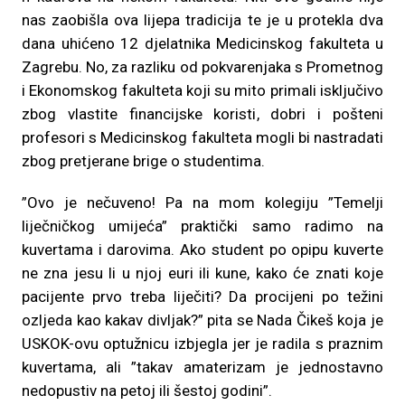
nas zaobišla ova lijepa tradicija te je u protekla dva
dana uhićeno 12 djelatnika Medicinskog fakulteta u
Zagrebu. No, za razliku od pokvarenjaka s Prometnog
i Ekonomskog fakulteta koji su mito primali isključivo
zbog vlastite financijske koristi, dobri i pošteni
profesori s Medicinskog fakulteta mogli bi nastradati
zbog pretjerane brige o studentima.
”Ovo je nečuveno! Pa na mom kolegiju ”Temelji
liječničkog umijeća” praktički samo radimo na
kuvertama i darovima. Ako student po opipu kuverte
ne zna jesu li u njoj euri ili kune, kako će znati koje
pacijente prvo treba liječiti? Da procijeni po težini
ozljeda kao kakav divljak?” pita se Nada Čikeš koja je
USKOK-ovu optužnicu izbjegla jer je radila s praznim
kuvertama, ali ”takav amaterizam je jednostavno
nedopustiv na petoj ili šestoj godini”.