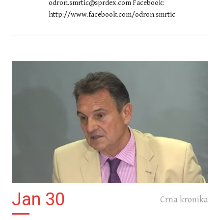
odron.smrtic@sprdex.com
Facebook:
http://www.facebook.com/odron.smrtic
DELUXE
Najgori običaji na hrvatskim
svadbama: Od kuće do sale
Jan 30
Crna kronika