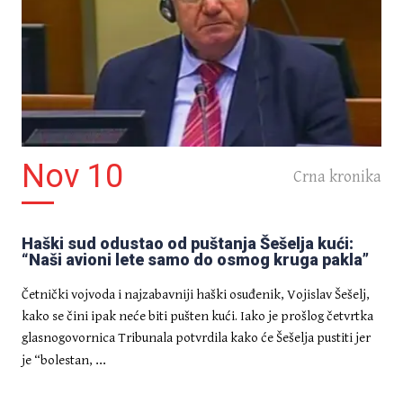
Nov 10
Crna kronika
Haški sud odustao od puštanja Šešelja kući:
“Naši avioni lete samo do osmog kruga pakla”
Četnički vojvoda i najzabavniji haški osuđenik, Vojislav Šešelj,
kako se čini ipak neće biti pušten kući. Iako je prošlog četvrtka
glasnogovornica Tribunala potvrdila kako će Šešelja pustiti jer
...
je “bolestan,