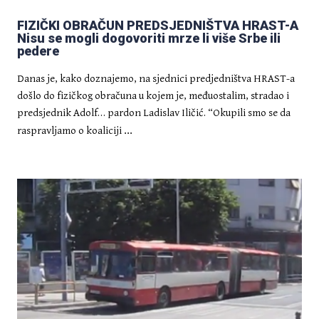
FIZIČKI OBRAČUN PREDSJEDNIŠTVA HRAST-A
Nisu se mogli dogovoriti mrze li više Srbe ili
pedere
Danas je, kako doznajemo, na sjednici predjedništva HRAST-a
došlo do fizičkog obračuna u kojem je, međuostalim, stradao i
predsjednik Adolf… pardon Ladislav Iličić. “Okupili smo se da
...
raspravljamo o koaliciji