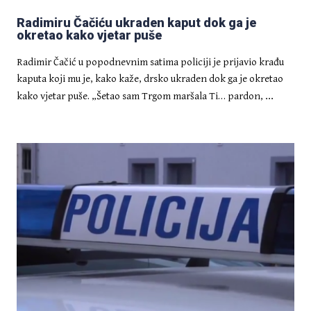
IZDVOJENO
Kenijska granična policija ulovila
Radimiru Čačiću ukraden kaput dok ga je
tri Hrvata koji su ilegalno
okretao kako vjetar puše
pokušali ući u Keniju u potrazi za
boljim životom
Radimir Čačić u popodnevnim satima policiji je prijavio krađu
kaputa koji mu je, kako kaže, drsko ukraden dok ga je okretao
...
kako vjetar puše. „Šetao sam Trgom maršala Ti… pardon,
DELUXE
Veliki vodič kroz studij za
brucoše: pojmovi i fraze