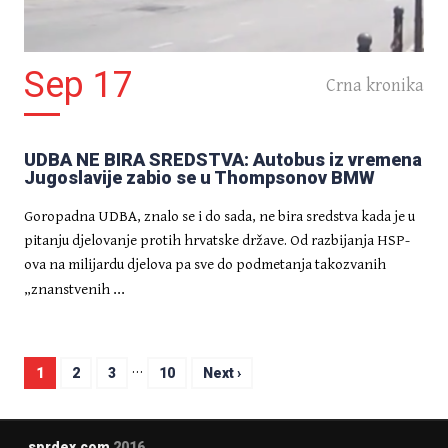
Sep 17
Crna kronika
UDBA NE BIRA SREDSTVA: Autobus iz vremena
Jugoslavije zabio se u Thompsonov BMW
Goropadna UDBA, znalo se i do sada, ne bira sredstva kada je u
pitanju djelovanje protih hrvatske države. Od razbijanja HSP-
ova na milijardu djelova pa sve do podmetanja takozvanih
...
„znanstvenih
…
1
2
3
10
Next ›
sprdex.com
2016.