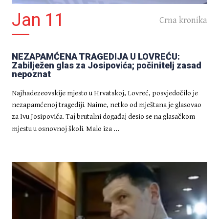
Jan 11
Crna kronika
NEZAPAMĆENA TRAGEDIJA U LOVREĆU:
CRNA KRONIKA
Zabilježen glas za Josipovića; počinitelj zasad
nepoznat
Maja Šuput privedena nakon što
je izvela dvije pjesme s novog
albuma. Grdović u strahu, Huljići
Najhadezeovskije mjesto u Hrvatskoj, Lovreć, posvjedočilo je
viđeni na granici s Bosnom?
nezapamćenoj tragediji. Naime, netko od mještana je glasovao
za Ivu Josipovića. Taj brutalni događaj desio se na glasačkom
...
mjestu u osnovnoj školi. Malo iza
CRNA KRONIKA