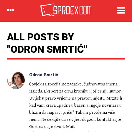
IZDVOJENO
ALL POSTS BY
"ODRON SMRTIĆ"
Odron Smrtić
Čovjek za specijalne zadatke, čudnovatog imena i
izgleda. Ekspert za crnu kroniku i još crniji humor.
Uvijek u pravo vrijeme na pravom mjestu. Mrzite li
DELUXE
kad vam krava upadne u bazen a nigdje novinara u
UHLJEBATOR: Ispuni kviz i
saznaj koja je tvoja idealna
blizini da napravi priču? Takvih problema više
uhljebska pozicija!
nema. Ne čekajte da se vijest dogodi, kontaktirajte
Odrona da je stvori. Mail: