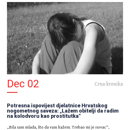
Dec 02
Crna kronika
Potresna ispovijest djelatnice Hrvatskog
nogometnog saveza: „Lažem obitelji da radim
na kolodvoru kao prostitutka“
„Bila sam mlada, što da vam kažem. Trebao mi je novac“,