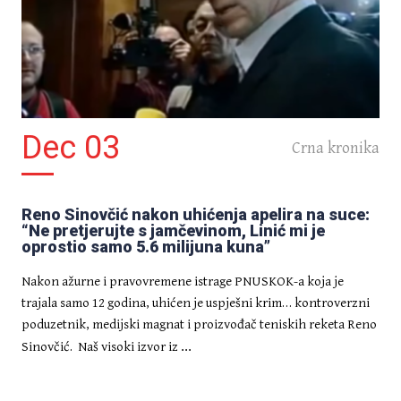
Josip Katalenić prijeti novim
pjesmama
Dec 03
Crna kronika
Reno Sinovčić nakon uhićenja apelira na suce:
“Ne pretjerujte s jamčevinom, Linić mi je
IZDVOJENO
oprostio samo 5.6 milijuna kuna”
Američki kemičari otkrili
broncu zlatnog sjaja
Nakon ažurne i pravovremene istrage PNUSKOK-a koja je
trajala samo 12 godina, uhićen je uspješni krim… kontroverzni
poduzetnik, medijski magnat i proizvođač teniskih reketa Reno
...
Sinovčić. Naš visoki izvor iz