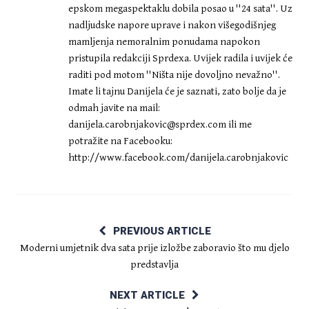
epskom megaspektaklu dobila posao u ''24 sata''. Uz
nadljudske napore uprave i nakon višegodišnjeg
mamljenja nemoralnim ponudama napokon
pristupila redakciji Sprdexa. Uvijek radila i uvijek će
raditi pod motom ''Ništa nije dovoljno nevažno''.
Imate li tajnu Danijela će je saznati, zato bolje da je
odmah javite na mail:
danijela.carobnjakovic@sprdex.com
ili me
potražite na Facebooku:
http://www.facebook.com/danijela.carobnjakovic
PREVIOUS ARTICLE
Moderni umjetnik dva sata prije izložbe zaboravio što mu djelo
predstavlja
NEXT ARTICLE