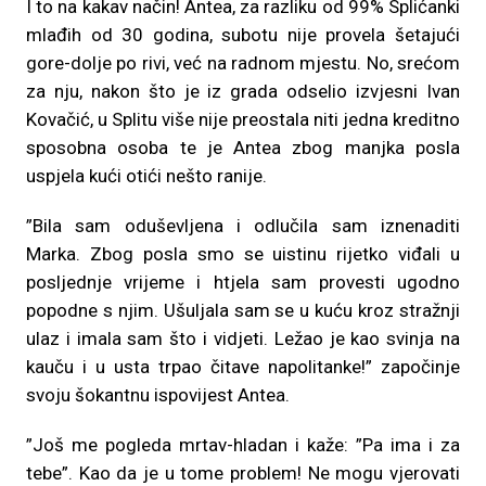
I to na kakav način! Antea, za razliku od 99% Splićanki
mlađih od 30 godina, subotu nije provela šetajući
gore-dolje po rivi, već na radnom mjestu. No, srećom
za nju, nakon što je iz grada odselio izvjesni Ivan
Kovačić, u Splitu više nije preostala niti jedna kreditno
sposobna osoba te je Antea zbog manjka posla
uspjela kući otići nešto ranije.
”Bila sam oduševljena i odlučila sam iznenaditi
Marka. Zbog posla smo se uistinu rijetko viđali u
posljednje vrijeme i htjela sam provesti ugodno
popodne s njim. Ušuljala sam se u kuću kroz stražnji
ulaz i imala sam što i vidjeti. Ležao je kao svinja na
kauču i u usta trpao čitave napolitanke!” započinje
svoju šokantnu ispovijest Antea.
”Još me pogleda mrtav-hladan i kaže: ”Pa ima i za
tebe”. Kao da je u tome problem! Ne mogu vjerovati