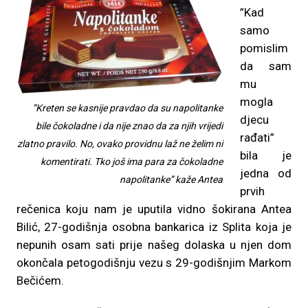
”Kad
samo
pomislim
da sam
mu
mogla
”Kreten se kasnije pravdao da su napolitanke
djecu
bile čokoladne i da nije znao da za njih vrijedi
rađati”
zlatno pravilo. No, ovako providnu laž ne želim ni
bila je
komentirati. Tko još ima para za čokoladne
jedna od
napolitanke” kaže Antea
prvih
rečenica koju nam je uputila vidno šokirana Antea
Bilić, 27-godišnja osobna bankarica iz Splita koja je
nepunih osam sati prije našeg dolaska u njen dom
okončala petogodišnju vezu s 29-godišnjim Markom
Bečićem.