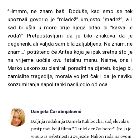
”Hmmm, ne znam baš. Doduše, kad smo se tek
upoznali govorio je ”mladež” umjesto ”madež”, a i
kad bi ušla u more prije njega pitao bi ”kakva je
voda?” Pretpostavljam da je bilo znakova da je
degenerik, ali valjda sam bila zaljubljena. Ne znam, ne
znam…” potišteno će Antea koja je ipak sretna što je
na vrijeme uočila ovu fatalnu manu. Naime, ona i
Marko uskoro su planirali poraditi na djetetu kojeg bi,
zamislite tragedije, morala voljeti čak i da je naviku
konzumiranja napolitanki naslijedio od oca.
Danijela Čarobnjaković
Daljnja rođakinja Daniela Kublbocka, sudjelovala u
postprodukciji filma ''Daniel der Zauberer'' što ju je
vinulo iz nebitnosti u zvijezde. Nakon rada na ovom