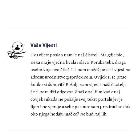
Vaše Vijesti
Ovu vijest poslao nam je naš čitatelj. Ma gdje bio,
neka mu je vječna hvala i slava. Poruka tebi, draga
osobo koja ovo čitaš. I ti nam možeš poslati vijest na
adresu:
urednistvo@sprdex.com
. Uvijek si se pitao
koliko si duhovit? Pošalji nam vijest i naši čitatelji
će ti ponuditi odgovor. Znaš onaj film kad onaj
čovjek nikada ne pošalje svoj tekst portalu jer je
lijen i ne vjeruje u sebe pa umre sam prezirući se dok
oko njega hodaju mačke? Ne budi taj lik.