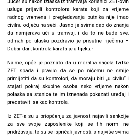
Jučer su nakon izlaska iz tramvaja korisnici ZET-ovih
usluga prijavili kontrolora karata koji za vrijeme
radnog vremena i pregledavanja putnika nije imao
civilnu odjeću na sebi. Jasno je svima dao do znanja
da namjerava ući u tramvaj, i da to ne bude sve,
odmah po ulasku pozdravio je prisutne riječima –
Dobar dan, kontrola karata je u tijeku.-
Naime, opće je poznato da u moralna načela tvrtke
ZET spada i pravilo da se po ničemu ne smije
primijetiti da su kontrolori, da moraju biti „u civilu“ i
stajati pokraj skupine osoba neko vrijeme nakon
polaska sa stanice te im iznenada pokazati uređaj i
predstaviti se kao kontrola.
Iz ZET-a su u priopćenju za javnost najavili sankcije
za sve svoje zaposlenike koji se tih normi ne
pridržavaju, te su se ispričali javnosti, a najviše svima