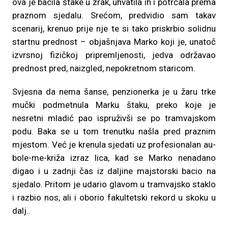
ova je bacila štake u zrak, uhvatila ih i potrčala prema
praznom sjedalu. Srećom, predvidio sam takav
scenarij, krenuo prije nje te si tako priskrbio solidnu
startnu prednost – objašnjava Marko koji je, unatoč
izvrsnoj fizičkoj pripremljenosti, jedva održavao
prednost pred, naizgled, nepokretnom staricom.
Svjesna da nema šanse, penzionerka je u žaru trke
mučki podmetnula Marku štaku, preko koje je
nesretni mladić pao ispruživši se po tramvajskom
podu. Baka se u tom trenutku našla pred praznim
mjestom. Već je krenula sjedati uz profesionalan au-
bole-me-križa izraz lica, kad se Marko nenadano
digao i u zadnji čas iz daljine majstorski bacio na
sjedalo. Pritom je udario glavom u tramvajsko staklo
i razbio nos, ali i oborio fakultetski rekord u skoku u
dalj..