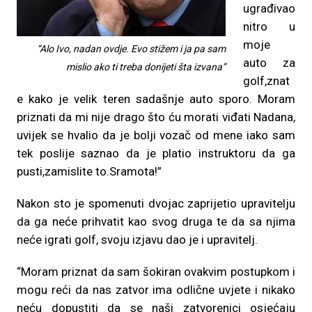
ugrađivao
nitro u
moje
“Alo Ivo, nadan ovdje. Evo stižem i ja pa sam
auto za
mislio ako ti treba donijeti šta izvana”
golf,znat
e kako je velik teren sadašnje auto sporo. Moram
priznati da mi nije drago što ću morati viđati Nadana,
uvijek se hvalio da je bolji vozač od mene iako sam
tek poslije saznao da je platio instruktoru da ga
pusti,zamislite to.Sramota!”
Nakon sto je spomenuti dvojac zaprijetio upravitelju
da ga neće prihvatit kao svog druga te da sa njima
neće igrati golf, svoju izjavu dao je i upravitelj.
“Moram priznat da sam šokiran ovakvim postupkom i
mogu reći da nas zatvor ima odlične uvjete i nikako
neću dopustiti da se naši zatvorenici osjećaju