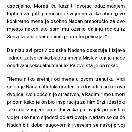
asocijalno. Morati ću kazniti dvojac oduzimanjem
loptica za golf, pa mi smo svi jedna velika obitelj,evo
konkretno mene je osobno Nadan preporučio za ovo
mjesto nakon sto sam mu oženio daljnju rodicu iz
Sesveta, a bio sam obični prometni policajac”
Da nisu svi protiv dolaska Nadana dokazuje i izjava
jednog zatvorenika blagog imena Mislav koji je inace
osudivani seksualni manijak.Pa evo sta je on rekao:
“Nema nitko sretniji od mene u ovom trenutku. Vidi
se da je Nadan atletski graden, a i dosadila su mi ova
dvojica. Ivo uopće nije strastven, a Radimir me umori
pričom kako je on bio inspiracija za film Brzi i žestoki
tako da zaspem prije dnevnika pa uvijek propustim
vidjeti tko nam sljedeći dolazi ovdje. Nadam se da će
Nadan biti dobar sugovornik i veselim se našoj prvoj