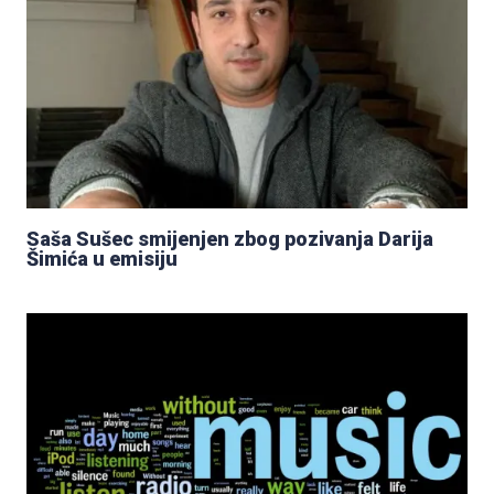
Saša Sušec smijenjen zbog pozivanja Darija
Šimića u emisiju