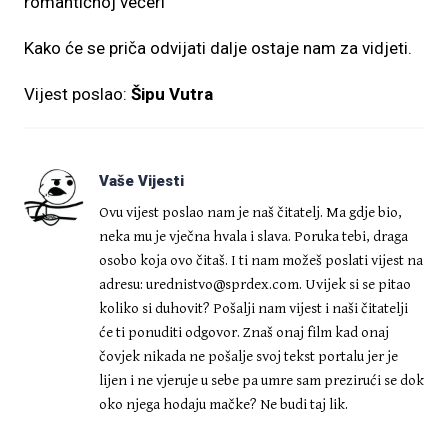
romantičnoj večeri”
Kako će se priča odvijati dalje ostaje nam za vidjeti.
Vijest poslao:
Šipu Vutra
Vaše Vijesti
Ovu vijest poslao nam je naš čitatelj. Ma gdje bio,
neka mu je vječna hvala i slava. Poruka tebi, draga
osobo koja ovo čitaš. I ti nam možeš poslati vijest na
adresu:
urednistvo@sprdex.com
. Uvijek si se pitao
koliko si duhovit? Pošalji nam vijest i naši čitatelji
će ti ponuditi odgovor. Znaš onaj film kad onaj
čovjek nikada ne pošalje svoj tekst portalu jer je
lijen i ne vjeruje u sebe pa umre sam prezirući se dok
oko njega hodaju mačke? Ne budi taj lik.