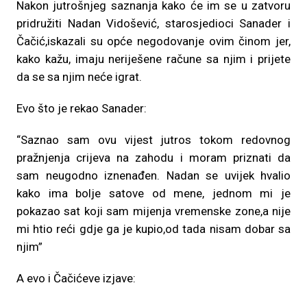
Nakon jutrošnjeg saznanja kako će im se u zatvoru
pridružiti Nadan Vidošević, starosjedioci Sanader i
Čačić,iskazali su opće negodovanje ovim činom jer,
kako kažu, imaju neriješene račune sa njim i prijete
da se sa njim neće igrat.
Evo što je rekao Sanader:
“Saznao sam ovu vijest jutros tokom redovnog
pražnjenja crijeva na zahodu i moram priznati da
sam neugodno iznenađen. Nadan se uvijek hvalio
kako ima bolje satove od mene, jednom mi je
pokazao sat koji sam mijenja vremenske zone,a nije
mi htio reći gdje ga je kupio,od tada nisam dobar sa
njim”
A evo i Čačićeve izjave: