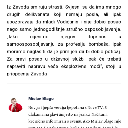
Iz Zavoda smiruju strasti. Svjesni su da ima mnogo
drugih delikvenata koji nemaju posla, ali ipak
upozoravaju da mladi Vodičanin i nije dobio posao
nego samo jednogodišnje stručno osposobljavanje.
„Iako cijenimo njegov doprinos u
samoosposobljavanju za profesiju bombaša, ipak
moramo naglasiti da je primljen da bi dobio poticaj.
Za pravi posao u državnoj službi ipak će trebati
napraviti napravu veće eksplozivne moći“, stoji u
priopćenju Zavoda
Mislav Blago
Novija i ljepša verzija ljepotana s Nove TV. S
dlakama na glavi umjesto na jeziku. Načitan i
kronično informiran o svemu. Ako Mislav Blago nije