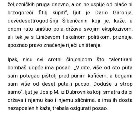
željezničkih pruga dnevno, a on ne uspije od plaće ni
brzogoreći fitilj kupiti“, ljut je Dario Garonja,
devedesettrogodišnji Šibenčanin koji je, kaže, u
onom ratu uništio pola države svojim eksplozivom,
ali tek je s Linićevom fiskalnom politikom, priznaje,
spoznao pravo značenje riječi uništenje.
Ipak, nisu svi sretni činjenicom što talentirani
bombaš uopće ima posao. „Vidite, više od sto puta
sam potegao pištolj pred punim kafićem, a bogami
sam više od deset puta i pucao. Doduše u strop
samo“, ljut je Josip M. iz Dubrovnika koji smatra da bi
država i njemu kao i njemu sličnima, a ima ih dosta
nezaposlenih kaže, trebala osigurati posao.