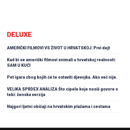
DELUXE
AMERIČKI FILMOVI VS ŽIVOT U HRVATSKOJ: Prvi dejt
Kad bi se američki filmovi snimali u hrvatskoj realnosti:
SAM U KUĆI
Pet igara zbog kojih će te ostaviti djevojka. Ako već nije.
VELIKA SPRDEX ANALIZA Što cipele koje nosiš govore o
tebi: ženska verzija
Najgori ljetni običaji na hrvatskim plažama i cestama