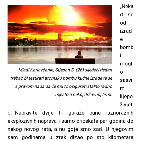
„Neka
d se
od
izrad
e
bomb
i
mogl
Mladi Karlovčanin, Stjepan S. (26) sljedeći tjedan
o
trebao bi testirati atomsku bombu kućne izrade te se
sasvi
s pravom nada da će mu to osigurati stalno radno
m
mjesto u nekoj državnoj firmi.
lijepo
živjet
i. Napravite dvije tri garaže pune raznoraznih
eksplozivnih naprava i samo pričekate par godina do
nekog novog rata, a nu gdje smo sad. U njegovim
sam godinama u zrak dizao po sto kilometara