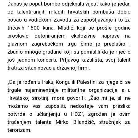
Danas je poput bombe odjeknula vijest kako je jedan
od talentiranijih mladih hrvatskih bombaša dobio
posao u vodičkom Zavodu za zapošljavanje i to za
tričavih 1600 kuna. Mladić, koji se prošle godine
proslavio detoniranjem ekplozivne naprave na
glavnom zagrebačkom trgu čime je preplašio i
zbunio mnoge građane koji su pomislili da je riječ o
još jednom koncertu Prljavog kazališta, svoj talent
trati za sitan novac u državnoj firmi.
„Da je rođen u Iraku, Kongu ili Palestini za njega bi se
trgale najeminentnije militantne organizacije, a u
Hrvatskoj sirotinji mora govoriti: „Žao mi je, ali ne
možemo vas zaposliti, nedostaje vam preslika
potvrde o učlanjenju u HDZ“, zgrožen je ovim
traćenjem talenta Mirko Bilandžić, stručnjak za
terorizam.