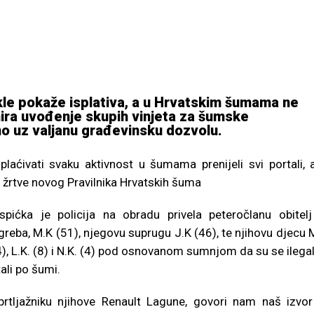
cikle pokaže isplativa, a u Hrvatskim šumama ne
nira uvođenje skupih vinjeta za šumske
mo uz valjanu građevinsku dozvolu.
aćivati svaku aktivnost u šumama prenijeli svi portali, 
e žrtve novog Pravilnika Hrvatskih šuma
spićka je policija na obradu privela peteročlanu obitelj
reba, M.K (51), njegovu suprugu J.K (46), te njihovu djecu 
), L.K. (8) i N.K. (4) pod osnovanom sumnjom da su se ilega
ali po šumi.
prtljažniku njihove Renault Lagune, govori nam naš izvor