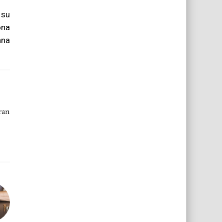
 su
ona
ana
iran