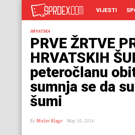
VIJESTI
SP
HRVATSKA
PRVE ŽRTVE P
HRVATSKIH ŠUMA
peteročlanu obit
sumnja se da su 
šumi
By
Mislav Blago
May 10, 2014