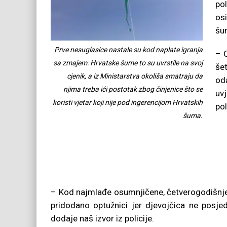
pol
os
šum
Prve nesuglasice nastale su kod naplate igranja
– 
sa zmajem: Hrvatske šume to su uvrstile na svoj
še
cjenik, a iz Ministarstva okoliša smatraju da
od
njima treba ići postotak zbog činjenice što se
uvj
koristi vjetar koji nije pod ingerencijom Hrvatskih
pol
šuma.
– Kod najmlađe osumnjičene, četverogodišnje N.
pridodano optužnici jer djevojčica ne posjed
dodaje naš izvor iz policije.