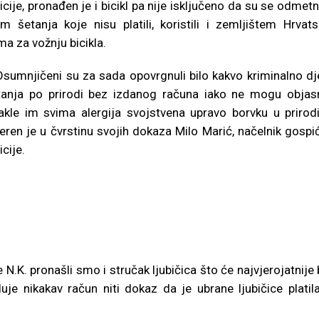
icije, pronađen je i bicikl pa nije isključeno da su se odmetni
im šetanja koje nisu platili, koristili i zemljištem Hrvats
a za vožnju bicikla.
Osumnjičeni su za sada opovrgnuli bilo kakvo kriminalno dj
tanja po prirodi bez izdanog računa iako ne mogu objasn
akle im svima alergija svojstvena upravo borvku u prirod
eren je u čvrstinu svojih dokaza Milo Marić, načelnik gospi
icije.
K. pronašli smo i stručak ljubičica što će najvjerojatnije b
uje nikakav račun niti dokaz da je ubrane ljubičice platil