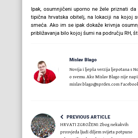
Ipak, osumnjičeni uporno ne žele priznati da 
tipična hrvatska obitelj, na lokaciji na kojo
smeća. Ako im se ipak dokaže krivnja osumnj
približavanja bilo kojoj šumi na području RH, š
Mislav Blago
Novija i ljepša verzija ljepotana s 
o svemu. Ako Mislav Blago nije napis
mislav.blago@sprdex.com
Facebook
PREVIOUS ARTICLE
HRVATI ZGROŽENI: Zbog nekakvih
prosvjeda ljudi diljem svijeta potpuno