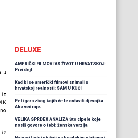
DELUXE
AMERIČKI FILMOVI VS ŽIVOT U HRVATSKOJ:
Prvi dejt
a u
Kad bi se američki filmovi snimali u
hrvatskoj realnosti: SAM U KUĆI
 iz
Pet igara zbog kojih će te ostaviti djevojka.
M.K
Ako već nije.
lno
VELIKA SPRDEX ANALIZA Što cipele koje
nosiš govore o tebi: ženska verzija
 iz
Najgori ljetni običaji na hrvatskim plažama i