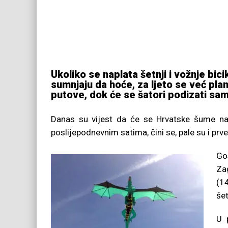
Ukoliko se naplata šetnji i vožnje bi
sumnjaju da hoće, za ljeto se već pla
putove, dok će se šatori podizati sa
Danas su vijest da će se Hrvatske šume napl
poslijepodnevnim satima, čini se, pale su i prv
Go
Zag
(14
šet
U 