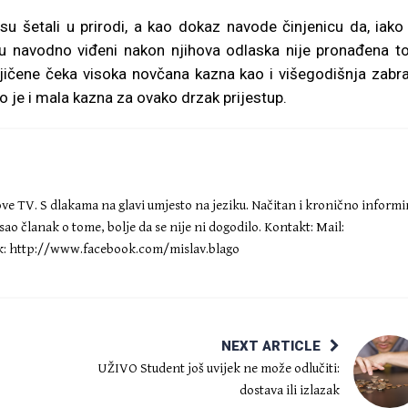
su šetali u prirodi, a kao dokaz navode činjenicu da, iako
j su navodno viđeni nakon njihova odlaska nije pronađena t
ičene čeka visoka novčana kazna kao i višegodišnja zabr
to je i mala kazna za ovako drzak prijestup.
Nove TV. S dlakama na glavi umjesto na jeziku. Načitan i kronično inform
ao članak o tome, bolje da se nije ni dogodilo. Kontakt: Mail:
: http://www.facebook.com/mislav.blago
NEXT ARTICLE
UŽIVO Student još uvijek ne može odlučiti:
dostava ili izlazak