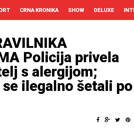
ORT
CRNA KRONIKA
SHOW
DELUXE
INT
RAVILNIKA
 Policija privela
elj s alergijom;
se ilegalno šetali po