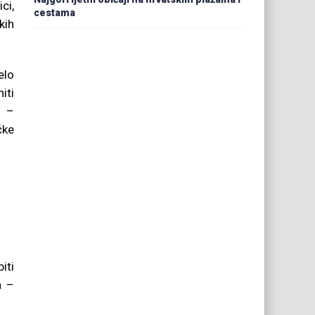
ci,
cestama
kih
elo
iti
i –
ćke
iti
a –