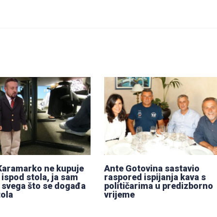
Karamarko ne kupuje
Ante Gotovina sastavio
 ispod stola, ja sam
raspored ispijanja kava s
 svega što se događa
političarima u predizborno
tola
vrijeme