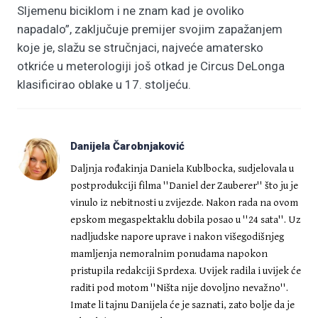
Sljemenu biciklom i ne znam kad je ovoliko
napadalo”, zaključuje premijer svojim zapažanjem
koje je, slažu se stručnjaci, najveće amatersko
otkriće u meterologiji još otkad je Circus DeLonga
klasificirao oblake u 17. stoljeću.
Danijela Čarobnjaković
Daljnja rođakinja Daniela Kublbocka, sudjelovala u
postprodukciji filma ''Daniel der Zauberer'' što ju je
vinulo iz nebitnosti u zvijezde. Nakon rada na ovom
epskom megaspektaklu dobila posao u ''24 sata''. Uz
nadljudske napore uprave i nakon višegodišnjeg
mamljenja nemoralnim ponudama napokon
pristupila redakciji Sprdexa. Uvijek radila i uvijek će
raditi pod motom ''Ništa nije dovoljno nevažno''.
Imate li tajnu Danijela će je saznati, zato bolje da je