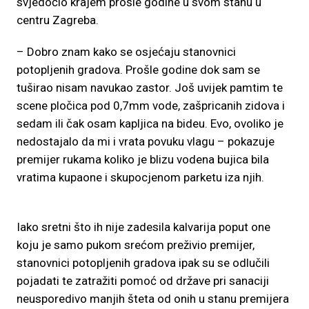
svjedočio krajem prošle godine u svom stanu u
centru Zagreba.
– Dobro znam kako se osjećaju stanovnici
potopljenih gradova. Prošle godine dok sam se
tuširao nisam navukao zastor. Još uvijek pamtim te
scene pločica pod 0,7mm vode, zašpricanih zidova i
sedam ili čak osam kapljica na bideu. Evo, ovoliko je
nedostajalo da mi i vrata povuku vlagu – pokazuje
premijer rukama koliko je blizu vodena bujica bila
vratima kupaone i skupocjenom parketu iza njih.
Iako sretni što ih nije zadesila kalvarija poput one
koju je samo pukom srećom preživio premijer,
stanovnici potopljenih gradova ipak su se odlučili
pojadati te zatražiti pomoć od države pri sanaciji
neusporedivo manjih šteta od onih u stanu premijera