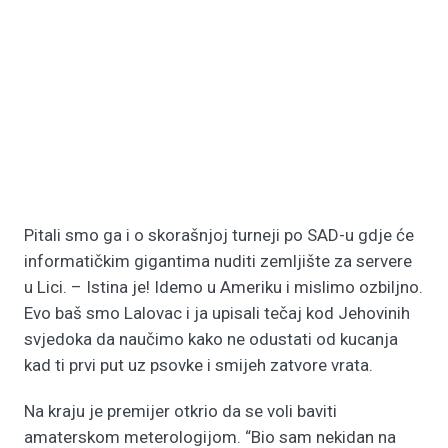
Pitali smo ga i o skorašnjoj turneji po SAD-u gdje će
informatičkim gigantima nuditi zemljište za servere
u Lici. – Istina je! Idemo u Ameriku i mislimo ozbiljno.
Evo baš smo Lalovac i ja upisali tečaj kod Jehovinih
svjedoka da naučimo kako ne odustati od kucanja
kad ti prvi put uz psovke i smijeh zatvore vrata.
Na kraju je premijer otkrio da se voli baviti
amaterskom meterologijom. “Bio sam nekidan na