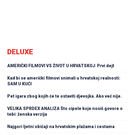
DELUXE
AMERIČKI FILMOVI VS ŽIVOT U HRVATSKOJ: Prvi dejt
Kad bi se američki filmovi snimali u hrvatskoj realnosti:
SAM U KUĆI
Pet igara zbog kojih će te ostaviti djevojka. Ako već nije.
VELIKA SPRDEX ANALIZA Što cipele koje nosiš govore o
tebi: ženska verzija
Najgori ljetni običaji na hrvatskim plažama i cestama