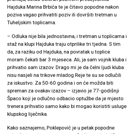
Hajduka Marina Brbića te je čitavo popodne nakon
poziva vagao prihvatiti poziv ili dovršiti tretman u
Tuheljskim toplicama.
– Odluka nije bila jednostavna, i tretman u toplicama i
staž na klupi Hajduka traju otprilike tri tjedna. S tim
da, za raziku od Hajduka, na povratak u toplice
moram čekati bar 3 mjeseca. Ali, ja sam vojnik kluba i
prihvatio sam izazov. Drago mi je da čelni ljudi kluba
nisu nasjeli na trikove mladog Reje te su se odlučili
za iskustvo. Za 50-60 godina i on će možda biti
spreman za ovakav izazov – izjavio je 77-godišnji
Špaco koji je odlučno odbacio optužbe da je mjesto
trenera prihvatio samo kako bi mogao koristiti usluge
klupskog liječnika.
Kako saznajemo, Poklepović je u petak popodne