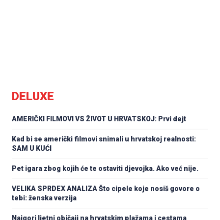
DELUXE
AMERIČKI FILMOVI VS ŽIVOT U HRVATSKOJ: Prvi dejt
Kad bi se američki filmovi snimali u hrvatskoj realnosti:
SAM U KUĆI
Pet igara zbog kojih će te ostaviti djevojka. Ako već nije.
VELIKA SPRDEX ANALIZA Što cipele koje nosiš govore o
tebi: ženska verzija
Najgori ljetni običaji na hrvatskim plažama i cestama