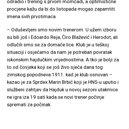
odradio i trening s prvom momčadi, a optimistične
procjene kažu da bi do listopada mogao zapamtiti
imena svih prvotimaca.
– Oduševljeni smo novim trenerom. U užem izboru
su bili još i Edoardo Reja, Ćiro Blažević i Herodot, ali
odlučili smo se za domaće lice. Klub je u teškoj
situaciji i osjećamo da nam je potreban povratak
iskonskim hajdučkim vrijednostima. A tko je bolji za
to od čovjeka koji se još živo sjeća dana tog
zimskog popodneva 1911. kad je klub osnovan –
kazao je za Sprdex Marin Brbić koji je HNS-u uputio i
službeni zahtjev da Hajduk u novoj sezoni utakmice
ne igra iza 19 sati kada se novi trener počinje
spremati za počinak.