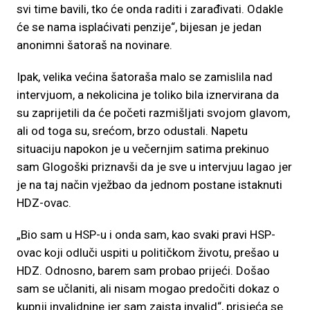
svi time bavili, tko će onda raditi i zarađivati. Odakle
će se nama isplaćivati penzije“, bijesan je jedan
anonimni šatoraš na novinare.
Ipak, velika većina šatoraša malo se zamislila nad
intervjuom, a nekolicina je toliko bila iznervirana da
su zaprijetili da će početi razmišljati svojom glavom,
ali od toga su, srećom, brzo odustali. Napetu
situaciju napokon je u večernjim satima prekinuo
sam Glogoški priznavši da je sve u intervjuu lagao jer
je na taj način vježbao da jednom postane istaknuti
HDZ-ovac.
„Bio sam u HSP-u i onda sam, kao svaki pravi HSP-
ovac koji odluči uspiti u političkom životu, prešao u
HDZ. Odnosno, barem sam probao prijeći. Došao
sam se učlaniti, ali nisam mogao predočiti dokaz o
kupnji invalidnine jer sam zaista invalid“, prisjeća se