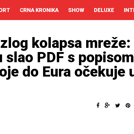
ORT
CRNA KRONIKA
SHOW
DELUXE
INT
razlog kolapsa mreže:
u slao PDF s popisom
oje do Eura očekuje 