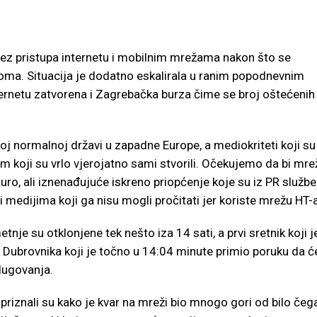
bez pristupa internetu i mobilnim mrežama nakon što se
koma. Situacija je dodatno eskalirala u ranim popodnevnim
ernetu zatvorena i Zagrebačka burza čime se broj oštećenih
koj normalnoj državi u zapadne Europe, a mediokriteti koji su
em koji su vrlo vjerojatno sami stvorili. Očekujemo da bi mre
uro, ali iznenađujuće iskreno priopćenje koje su iz PR službe
medijima koji ga nisu mogli pročitati jer koriste mrežu HT-a
tnje su otklonjene tek nešto iza 14 sati, a prvi sretnik koji j
iz Dubrovnika koji je točno u 14:04 minute primio poruku da ć
dugovanja.
iznali su kako je kvar na mreži bio mnogo gori od bilo čeg