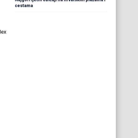
cestama
dex