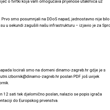
 riječ o tvrtki koja vam omogućava prijenose utakmica uz
li. Prvo smo posumnjali na DDoS napad, jednostavno nije bilo
su u sekundi zagušili našu infrastrukturu – izjavio je za Spr
 napada locirali smo na domeni dinamo-zagreb.hr gdje je s
nutni.izbornik@dinamo-zagreb.hr
poslan PDF još uvijek
rnik.
 12 sati tek djelomično poslan, nalazio se popis igrača
ntaciji do Europskog prvenstva.