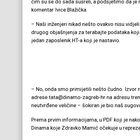
čim su se do sada susreli, a podsjetimo da je
komentar Ivice Blažička.
– Naši inženjeri nikad nešto ovakvo nisu vidje
drugog objašnjenja za terabajte podataka koji 
jedan zaposlenik HT-a koji je nastavio.
– No, onda smo primijetili nešto čudno. Izvor
adrese tata@dinamo-zagreb-hr na adresu
tre
neutvrđene veličine – šokiran je bio naš sugovo
Prema prvim informacijama, u PDF koji je nakon
Dinama koje Zdravko Mamić očekuje u repreze