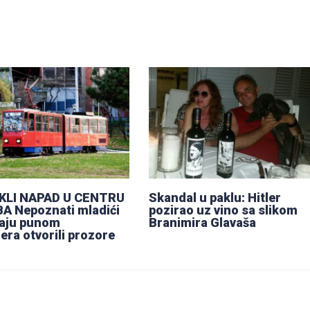
LI NAPAD U CENTRU
Skandal u paklu: Hitler
A Nepoznati mladići
pozirao uz vino sa slikom
vaju punom
Branimira Glavaša
era otvorili prozore