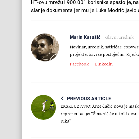
HT-ovu mrežu i 900.001 korisnika spasio je, n
slanje dokumenta jer mu je Luka Modrić javio
Marin Katušić
Glavni urednik
Novinar, urednik, satiričar, copywr
projekte, bavi se postojećim. Rijet
Facebook
Linkedin
PREVIOUS ARTICLE
EKSKLUZIVNO: Ante Čačić nova je mask
reprezentacije: “Šimunić će mi biti desn
ruka”