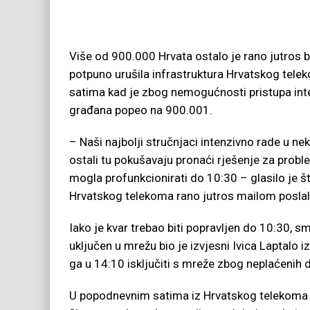
Više od 900.000 Hrvata ostalo je rano jutros 
potpuno urušila infrastruktura Hrvatskog tele
satima kad je zbog nemogućnosti pristupa int
građana popeo na 900.001.
– Naši najbolji stručnjaci intenzivno rade u ne
ostali tu pokušavaju pronaći rješenje za probl
mogla profunkcionirati do 10:30 – glasilo je št
Hrvatskog telekoma rano jutros mailom poslali 
Iako je kvar trebao biti popravljen do 10:30, sme
uključen u mrežu bio je izvjesni Ivica Laptalo 
ga u 14:10 isključiti s mreže zbog neplaćenih 
U popodnevnim satima iz Hrvatskog telekoma pr