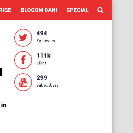
RIGE
BLOGOM DANI
SPECIAL
494
Followers
111k
Likes
u
299
Subscribers