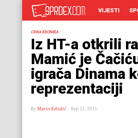
VIJESTI
SP
CRNA KRONIKA
Iz HT-a otkrili 
Mamić je Čačić
igrača Dinama k
reprezentaciji
By
Marin Katušić
Sep 22, 2015