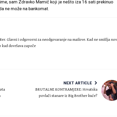
aime, sam Zdravko Mamić koji je nešto iza 16 sati prekinuo
 da ne može na bankomat.
iter. Glavni i odgovorni za neodgovaranje na mailove. Kad ne smišlja no
ko kad dovršava započe
NEXT ARTICLE
ota
BRUTALNE KONTRAMJERE: Hrvatska
a
povlači stanare iz Big Brother kuće?