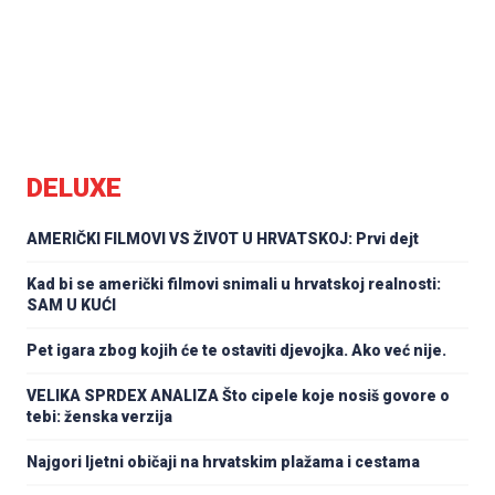
DELUXE
AMERIČKI FILMOVI VS ŽIVOT U HRVATSKOJ: Prvi dejt
Kad bi se američki filmovi snimali u hrvatskoj realnosti:
SAM U KUĆI
Pet igara zbog kojih će te ostaviti djevojka. Ako već nije.
VELIKA SPRDEX ANALIZA Što cipele koje nosiš govore o
tebi: ženska verzija
Najgori ljetni običaji na hrvatskim plažama i cestama