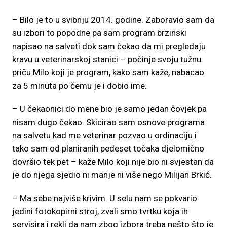
– Bilo je to u svibnju 2014. godine. Zaboravio sam da
su izbori to popodne pa sam program brzinski
napisao na salveti dok sam čekao da mi pregledaju
kravu u veterinarskoj stanici – počinje svoju tužnu
priču Milo koji je program, kako sam kaže, nabacao
za 5 minuta po čemu je i dobio ime.
– U čekaonici do mene bio je samo jedan čovjek pa
nisam dugo čekao. Skicirao sam osnove programa
na salvetu kad me veterinar pozvao u ordinaciju i
tako sam od planiranih pedeset točaka djelomično
dovršio tek pet – kaže Milo koji nije bio ni svjestan da
je do njega sjedio ni manje ni više nego Milijan Brkić.
– Ma sebe najviše krivim. U selu nam se pokvario
jedini fotokopirni stroj, zvali smo tvrtku koja ih
servisira i rekli da nam zbog izbora treba nešto što je