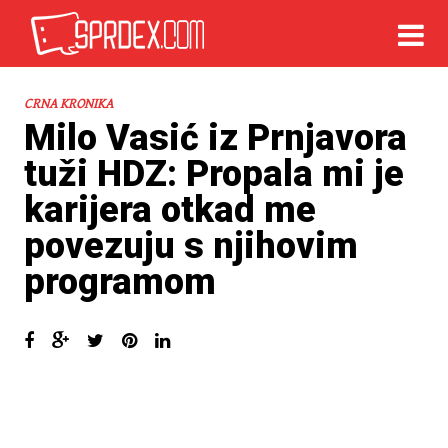
CRNA KRONIKA
Milo Vasić iz Prnjavora
tuži HDZ: Propala mi je
karijera otkad me
povezuju s njihovim
programom