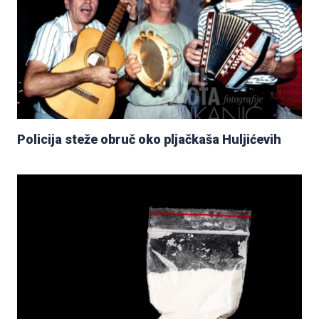
Policija steže obruč oko pljačkaša Huljićevih