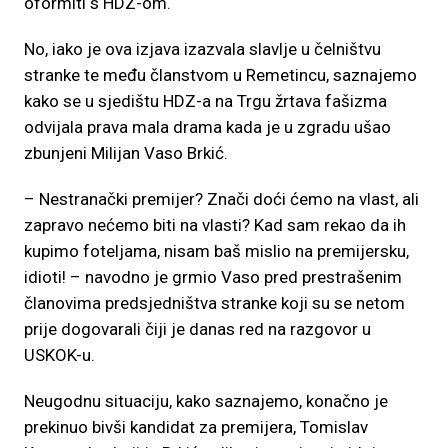
oformiti s HDZ-om.
No, iako je ova izjava izazvala slavlje u čelništvu
stranke te među članstvom u Remetincu, saznajemo
kako se u sjedištu HDZ-a na Trgu žrtava fašizma
odvijala prava mala drama kada je u zgradu ušao
zbunjeni Milijan Vaso Brkić.
– Nestranački premijer? Znači doći ćemo na vlast, ali
zapravo nećemo biti na vlasti? Kad sam rekao da ih
kupimo foteljama, nisam baš mislio na premijersku,
idioti! – navodno je grmio Vaso pred prestrašenim
članovima predsjedništva stranke koji su se netom
prije dogovarali čiji je danas red na razgovor u
USKOK-u.
Neugodnu situaciju, kako saznajemo, konačno je
prekinuo bivši kandidat za premijera, Tomislav