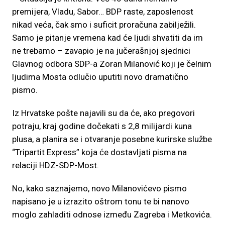
premijera, Vladu, Sabor… BDP raste, zaposlenost
nikad veća, čak smo i suficit proračuna zabilježili.
Samo je pitanje vremena kad će ljudi shvatiti da im
ne trebamo – zavapio je na jučerašnjoj sjednici
Glavnog odbora SDP-a Zoran Milanović koji je čelnim
ljudima Mosta odlučio uputiti novo dramatično
pismo.
Iz Hrvatske pošte najavili su da će, ako pregovori
potraju, kraj godine dočekati s 2,8 milijardi kuna
plusa, a planira se i otvaranje posebne kurirske službe
“Tripartit Express” koja će dostavljati pisma na
relaciji HDZ-SDP-Most.
No, kako saznajemo, novo Milanovićevo pismo
napisano je u izrazito oštrom tonu te bi nanovo
moglo zahladiti odnose između Zagreba i Metkovića.