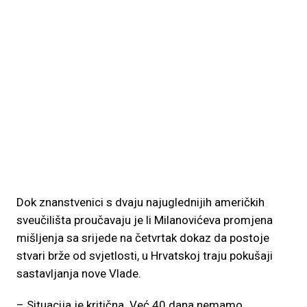
Dok znanstvenici s dvaju najuglednijih američkih
sveučilišta proučavaju je li Milanovićeva promjena
mišljenja sa srijede na četvrtak dokaz da postoje
stvari brže od svjetlosti, u Hrvatskoj traju pokušaji
sastavljanja nove Vlade.
– Situacija je kritična. Već 40 dana nemamo