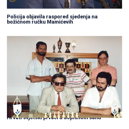
Policija objavila raspored sjedenja na
božićnom ručku Mamićevih
Hrvati svjetski prvaci u dopisnom šahu