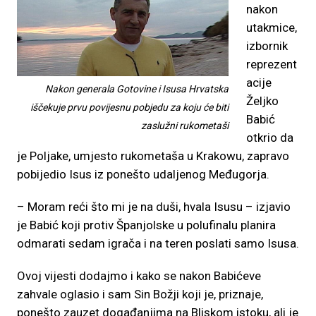
nakon
utakmice,
izbornik
reprezent
acije
Nakon generala Gotovine i Isusa Hrvatska
Željko
iščekuje prvu povijesnu pobjedu za koju će biti
Babić
zaslužni rukometaši
otkrio da
je Poljake, umjesto rukometaša u Krakowu, zapravo
pobijedio Isus iz ponešto udaljenog Međugorja.
– Moram reći što mi je na duši, hvala Isusu – izjavio
je Babić koji protiv Španjolske u polufinalu planira
odmarati sedam igrača i na teren poslati samo Isusa.
Ovoj vijesti dodajmo i kako se nakon Babićeve
zahvale oglasio i sam Sin Božji koji je, priznaje,
ponešto zauzet događanjima na Bliskom istoku, ali je