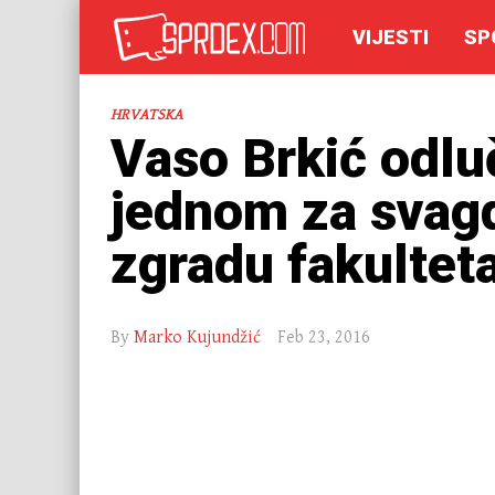
VIJESTI
SP
HRVATSKA
Vaso Brkić odluč
jednom za svag
zgradu fakultet
By
Marko Kujundžić
Feb 23, 2016