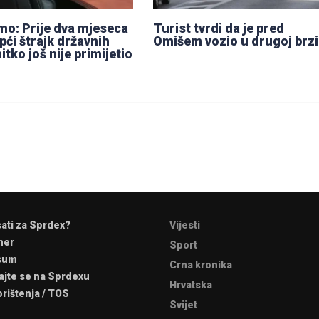
mo: Prije dva mjeseca
Turist tvrdi da je pred
pći štrajk državnih
Omišem vozio u drugoj brzi
nitko još nije primijetio
sati za Sprdex?
Vijesti
mer
Sport
sum
Crna kronika
ajte se na Sprdexu
Hrvatska
orištenja / TOS
Svijet