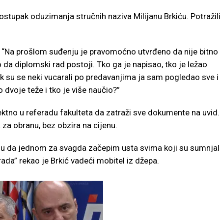
postupak oduzimanja stručnih naziva Milijanu Brkiću. Potražil
ć. “Na prošlom suđenju je pravomoćno utvrđeno da nije bitno
 da diplomski rad postoji. Tko ga je napisao, tko je ležao
Dok su se neki vucarali po predavanjima ja sam pogledao sve i
o dvoje teže i tko je više naučio?”
irektno u referadu fakulteta da zatraži sve dokumente na uvid.
 za obranu, bez obzira na cijenu.
olu da jednom za svagda začepim usta svima koji su sumnjal
a” rekao je Brkić vadeći mobitel iz džepa.