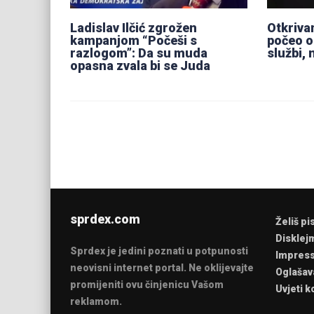
Ladislav Ilčić zgrožen
Otkriva
kampanjom “Počeši s
počeo o
razlogom”: Da su muda
službi, 
opasna zvala bi se Juda
sprdex.com
Želiš pi
Disklej
Sprdex je jedini poznati u potpunosti
Impres
neovisni internet portal. Ne oklijevajte
Oglašav
promijeniti ovu činjenicu Vašom
Uvjeti k
reklamom.