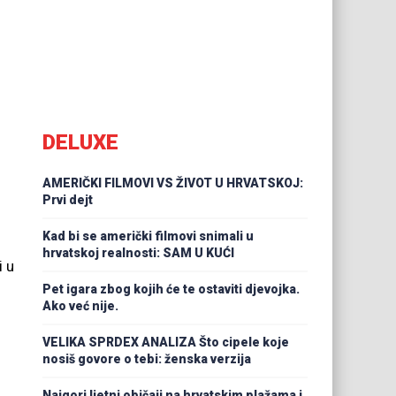
i
DELUXE
AMERIČKI FILMOVI VS ŽIVOT U HRVATSKOJ:
Prvi dejt
Kad bi se američki filmovi snimali u
hrvatskoj realnosti: SAM U KUĆI
i u
Pet igara zbog kojih će te ostaviti djevojka.
Ako već nije.
VELIKA SPRDEX ANALIZA Što cipele koje
nosiš govore o tebi: ženska verzija
Najgori ljetni običaji na hrvatskim plažama i