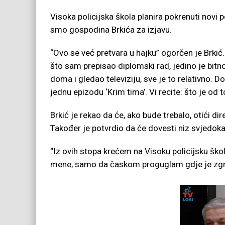
Visoka policijska škola planira pokrenuti novi 
smo gospodina Brkića za izjavu.
“Ovo se već pretvara u hajku” ogorčen je Brki
što sam prepisao diplomski rad, jedino je bitno
doma i gledao televiziju, sve je to relativno. 
jednu epizodu ‘Krim tima’. Vi recite: što je od t
Brkić je rekao da će, ako bude trebalo, otići d
Također je potvrdio da će dovesti niz svjedoka
“Iz ovih stopa krećem na Visoku policijsku šk
mene, samo da časkom proguglam gdje je zgrad