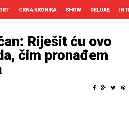
ORT
CRNA KRONIKA
SHOW
DELUXE
INT
an: Riješit ću ovo
da, čim pronađem
a