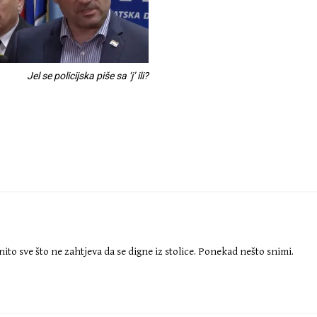
Jel se policijska piše sa ‘j’ ili?
enito sve što ne zahtjeva da se digne iz stolice. Ponekad nešto snimi.