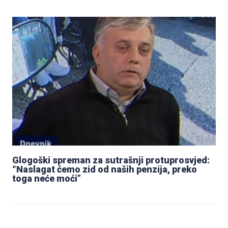
Glogoški spreman za sutrašnji protuprosvjed:
“Naslagat ćemo zid od naših penzija, preko
toga neće moći”