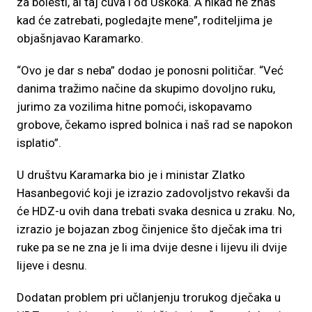
za bolesti, al taj čuva i od Uskoka. A nikad ne znaš
kad će zatrebati, pogledajte mene”, roditeljima je
objašnjavao Karamarko.
“Ovo je dar s neba” dodao je ponosni političar. “Već
danima tražimo načine da skupimo dovoljno ruku,
jurimo za vozilima hitne pomoći, iskopavamo
grobove, čekamo ispred bolnica i naš rad se napokon
isplatio”.
U društvu Karamarka bio je i ministar Zlatko
Hasanbegović koji je izrazio zadovoljstvo rekavši da
će HDZ-u ovih dana trebati svaka desnica u zraku. No,
izrazio je bojazan zbog činjenice što dječak ima tri
ruke pa se ne zna je li ima dvije desne i lijevu ili dvije
lijeve i desnu.
Dodatan problem pri učlanjenju trorukog dječaka u