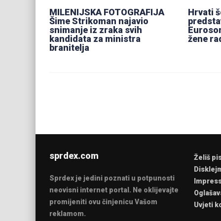
MILENIJSKA FOTOGRAFIJA
Hrvati 
Šime Strikoman najavio
predst
snimanje iz zraka svih
Euroson
kandidata za ministra
žene ra
branitelja
sprdex.com
Želiš pi
Disklej
Sprdex je jedini poznati u potpunosti
Impres
neovisni internet portal. Ne oklijevajte
Oglašav
promijeniti ovu činjenicu Vašom
Uvjeti k
reklamom.