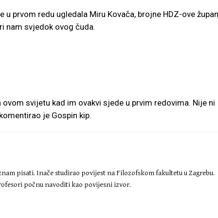
 je u prvom redu ugledala Miru Kovača, brojne HDZ-ove župan
ori nam svjedok ovog čuda.
 ovom svijetu kad im ovakvi sjede u prvim redovima. Nije ni
okomentirao je Gospin kip.
znam pisati. Inače studirao povijest na Filozofskom fakultetu u Zagrebu.
ofesori počnu navoditi kao povijesni izvor.