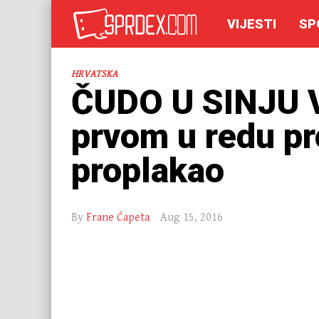
VIJESTI
SP
HRVATSKA
ČUDO U SINJU V
prvom u redu pr
proplakao
By
Frane Ćapeta
Aug 15, 2016