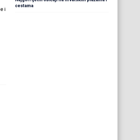
cestama
e i