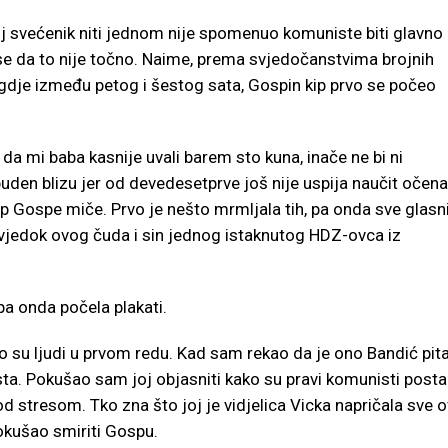
oj svećenik niti jednom nije spomenuo komuniste biti glavno
se da to nije točno. Naime, prema svjedočanstvima brojnih
gdje između petog i šestog sata, Gospin kip prvo se počeo
a mi baba kasnije uvali barem sto kuna, inače ne bi ni
buden blizu jer od devedesetprve još nije uspija naučit očen
 Gospe miče. Prvo je nešto mrmljala tih, pa onda sve glasn
vjedok ovog čuda i sin jednog istaknutog HDZ-ovca iz
pa onda počela plakati.
ko su ljudi u prvom redu. Kad sam rekao da je ono Bandić pit
ista. Pokušao sam joj objasniti kako su pravi komunisti postal
 pod stresom. Tko zna što joj je vidjelica Vicka napričala sve 
okušao smiriti Gospu.