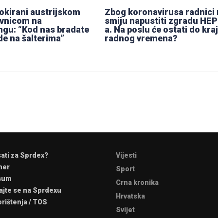
šokirani austrijskom
Zbog koronavirusa radnici 
avnicom na
smiju napustiti zgradu HEP
gu: “Kod nas bradate
a. Na poslu će ostati do kra
de na šalterima”
radnog vremena?
sati za Sprdex?
Vijesti
mer
Sport
sum
Crna kronika
ajte se na Sprdexu
Hrvatska
orištenja / TOS
Svijet