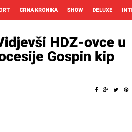
ORT
CRNA KRONIKA
SHOW
DELUXE
INT
idjevši HDZ-ovce u
ocesije Gospin kip