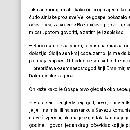
Iako su mnogi mislili kako će propovijed u koj
čudo sinjske proslave Velike gospe, pokazalo 
očevidaca, za vrijeme Bozanićevog govora, ne
micati, potom govoriti, a zatim je i zaplakao.
– Borio sam se sa snom, tu sam na misi samo d
dolazija. Sidija san kraj ćaće, zamolija me da 
pa mu ja šapnen. Odjednom sam vidio da se kip
– prepričava osamnaeostogodišnji Branimir, s
Dalmatinske zagore.
On kaže kako je Gospe prvo gledala oko sebe, 
– Vidio sam da gleda naprijed, prvo je pitala t
je je li na misi ili na sastanku u Savezu komun
najveći vjernici, ali ona je izgledala kao da je
godine – govori jedan drugi očevidac koji je p