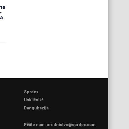
ne
-
ja
Sprdex
Uskličnik!
Dangubazija
Pišite nam:
urednistvo@sprdex.com