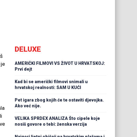
DELUXE
aš
ije
AMERIČKI FILMOVI VS ŽIVOT U HRVATSKOJ:
Prvi dejt
Kad bi se američki filmovi snimali u
hrvatskoj realnosti: SAM U KUĆI
Pet igara zbog kojih će te ostaviti djevojka.
Ako već nije.
ala
i
VELIKA SPRDEX ANALIZA Što cipele koje
ove
nosiš govore o tebi: ženska verzija
Najgori ljetni običaji na hrvatskim plažama i