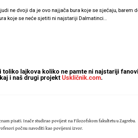
ljudi ne dvoji da je ovo najjača bura koje se sjećaju, barem 
koje se neće sjetiti ni najstariji Dalmatinci…
oliko lajkova koliko ne pamte ni najstariji fanovi
jkaj i naš drugi projekt
Uskličnik.com
.
znam pisati. Inače studirao povijest na Filozofskom fakultetu u Zagrebu.
ofesori počnu navoditi kao povijesni izvor.