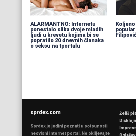
ALARMANTNO: Internetu
Koljeno 
ponestalo slika dvoje mladih
popular
ljudi u krevetu kojima bi se
Filipovi
popratilo 20 dnevnih članaka
o seksu na tportalu
sprdex.com
Želiš pi
Disklej
Sprdex je jedini poznati u potpunosti
Impres
neovisni internet portal. Ne oklijevajte
Oglašav