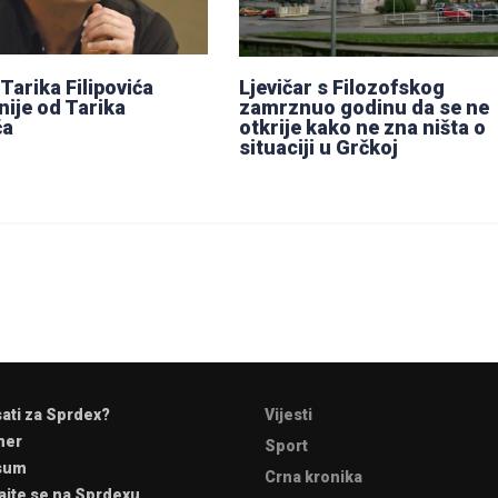
Tarika Filipovića
Ljevičar s Filozofskog
nije od Tarika
zamrznuo godinu da se ne
ća
otkrije kako ne zna ništa o
situaciji u Grčkoj
sati za Sprdex?
Vijesti
mer
Sport
sum
Crna kronika
ajte se na Sprdexu