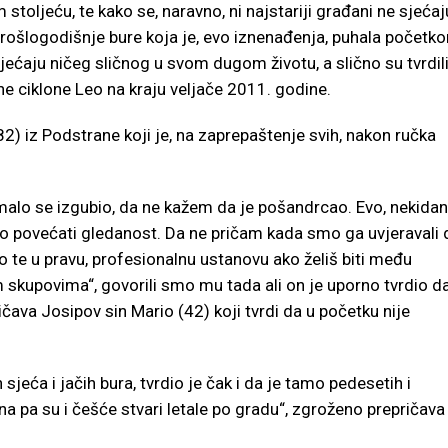
 stoljeću, te kako se, naravno, ni najstariji građani ne sjećaj
rošlogodišnje bure koja je, evo iznenađenja, puhala početk
 sjećaju ničeg sličnog u svom dugom životu, a slično su tvrdili
ne ciklone Leo na kraju veljače 2011. godine.
2) iz Podstrane koji je, na zaprepaštenje svih, nakon ručka
, malo se izgubio, da ne kažem da je pošandrcao. Evo, nekidan
o povećati gledanost. Da ne pričam kada smo ga uvjeravali 
 te u pravu, profesionalnu ustanovu ako želiš biti među
 skupovima“, govorili smo mu tada ali on je uporno tvrdio d
ičava Josipov sin Mario (42) koji tvrdi da u početku nije
sjeća i jačih bura, tvrdio je čak i da je tamo pedesetih i
na pa su i češće stvari letale po gradu“, zgroženo prepričava