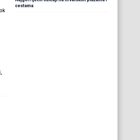
cestama
dok
.