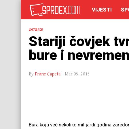
VIJESTI
SP
INTRIGE
Stariji čovjek t
bure i nevreme
By
Frane Ćapeta
Mar 05, 2015
Bura koja već nekoliko milijardi godina zared