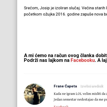
Srećom, Josip je izoliran slučaj. Većina starih 
početkom ožujka 2016. godine zapuše nova bura 
A mi ćemo na račun ovog članka dobiti t
Podrži nas lajkom na
Facebooku
. A la
Frane Ćapeta
Izvršni urednik
Kada ne igram LOL volim misliti da 
Jedan semestar nedostajao da me pr
Facebook