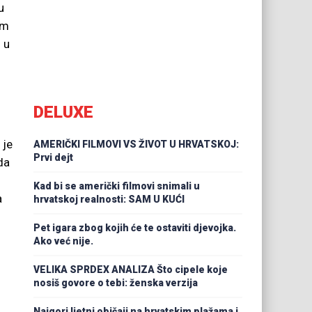
u
om
 u
DELUXE
 je
AMERIČKI FILMOVI VS ŽIVOT U HRVATSKOJ:
Prvi dejt
da
Kad bi se američki filmovi snimali u
a
hrvatskoj realnosti: SAM U KUĆI
Pet igara zbog kojih će te ostaviti djevojka.
Ako već nije.
VELIKA SPRDEX ANALIZA Što cipele koje
nosiš govore o tebi: ženska verzija
Najgori ljetni običaji na hrvatskim plažama i