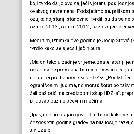
koji tvrde da je ovo najjači vjetar u posljednjem
ovakvog nevremena. Podsjetimo se, prilikom p
ožujka najstariji stanovnici tvrdili su da se ne
ožujku 2013., ožujku 2012., te za vrijeme čuve
Međutim, iznimka ove godine je Josip Štević (8
tvrdio kako se sjeća i jačih bura.
„Ma on tako u zadnje vrijeme, znate, stariji je
rekao da će promjena termina Dnevnika sigurn
ne ide na predizborni skup HDZ-a. „Poslat ćemo
ograničenim ljudima, ne moraš šetat po takvim
želi baš otići na predizborni skup HDZ-a“, prepr
pridavao pažnje očevim riječima.
„Ipak, nije prestajao govoriti o tome kako se on 
šezdesetih godina građevina bila lošije razvije
sin Josip.