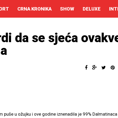
ORT
CRNA KRONIKA
SHOW
DELUXE
INT
vrdi da se sjeća ovakv
na
om puše u ožujku i ove godine iznenadila je 99% Dalmatinaca