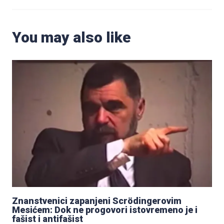
You may also like
Znanstvenici zapanjeni Scrödingerovim
Mesićem: Dok ne progovori istovremeno je i
fašist i antifašist