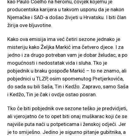
kao Paulo Coelho na heroinu, čovjek kojemu je
producentska karijera u takvom usponu da je nakon
Njemačke i SAD-a došao živjeti u Hrvatsku. I biti član
žirija ove bljuvotine.
Kako ova emisija ima već četiri sezone jednako je
misteriju kako Željka Markić ima četvero djece. I za
jedno i za drugo potreban vam je dobar želudac, a po
mogućnosti i nedostatak vida i sluha. Tko je
pobjednik u braku gospođe Markić – to ne znamo, ali
pobjednici u TLZP, osim spomenutog Pretjerkovića,
do sada su bili Saša, Tin i Kedžo. Zapravo, samo Saša
i Kedžo, Tin je čak i ovdje ostao posran.
Tko će biti pobjednik ove sezone teško je predvidjeti,
ali vjerojatno će to opet biti onaj muškarac koji će se
najviše puta naći u potpeticama i ženskoj odjeći. Jer
je to smiješno. Jedino je sigurno pitanje gubitnika, a