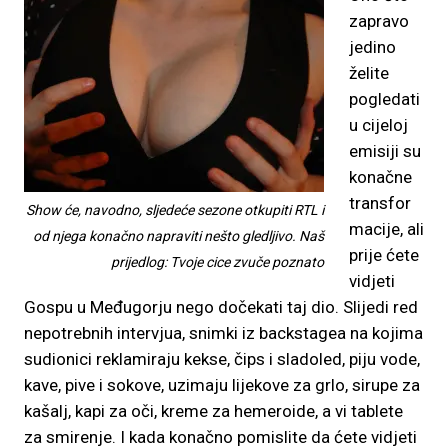
zapravo
jedino
želite
pogledati
u cijeloj
emisiji su
konačne
transfor
Show će, navodno, sljedeće sezone otkupiti RTL i
macije, ali
od njega konačno napraviti nešto gledljivo. Naš
prije ćete
prijedlog: Tvoje cice zvuče poznato
vidjeti
Gospu u Međugorju nego dočekati taj dio. Slijedi red
nepotrebnih intervjua, snimki iz backstagea na kojima
sudionici reklamiraju kekse, čips i sladoled, piju vode,
kave, pive i sokove, uzimaju lijekove za grlo, sirupe za
kašalj, kapi za oči, kreme za hemeroide, a vi tablete
za smirenje. I kada konačno pomislite da ćete vidjeti