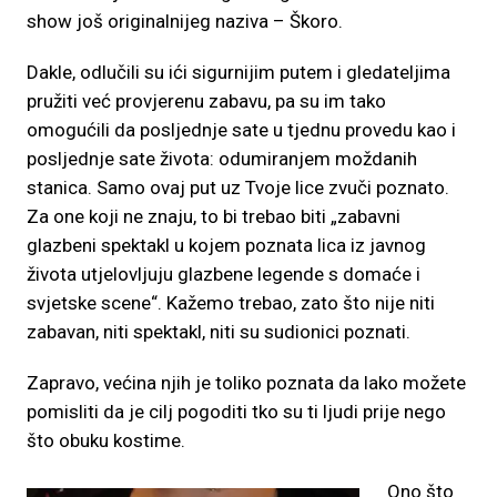
show još originalnijeg naziva – Škoro.
Dakle, odlučili su ići sigurnijim putem i gledateljima
pružiti već provjerenu zabavu, pa su im tako
omogućili da posljednje sate u tjednu provedu kao i
posljednje sate života: odumiranjem moždanih
stanica. Samo ovaj put uz Tvoje lice zvuči poznato.
Za one koji ne znaju, to bi trebao biti „zabavni
glazbeni spektakl u kojem poznata lica iz javnog
života utjelovljuju glazbene legende s domaće i
svjetske scene“. Kažemo trebao, zato što nije niti
zabavan, niti spektakl, niti su sudionici poznati.
Zapravo, većina njih je toliko poznata da lako možete
pomisliti da je cilj pogoditi tko su ti ljudi prije nego
što obuku kostime.
Ono što