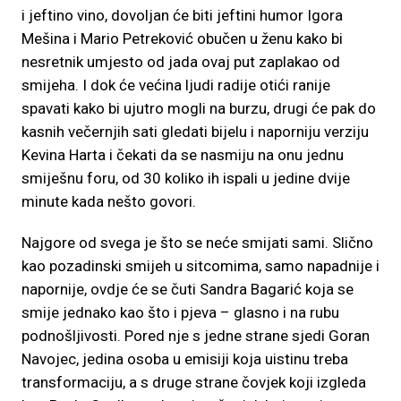
i jeftino vino, dovoljan će biti jeftini humor Igora
Mešina i Mario Petreković obučen u ženu kako bi
nesretnik umjesto od jada ovaj put zaplakao od
smijeha. I dok će većina ljudi radije otići ranije
spavati kako bi ujutro mogli na burzu, drugi će pak do
kasnih večernjih sati gledati bijelu i naporniju verziju
Kevina Harta i čekati da se nasmiju na onu jednu
smiješnu foru, od 30 koliko ih ispali u jedine dvije
minute kada nešto govori.
Najgore od svega je što se neće smijati sami. Slično
kao pozadinski smijeh u sitcomima, samo napadnije i
napornije, ovdje će se čuti Sandra Bagarić koja se
smije jednako kao što i pjeva – glasno i na rubu
podnošljivosti. Pored nje s jedne strane sjedi Goran
Navojec, jedina osoba u emisiji koja uistinu treba
transformaciju, a s druge strane čovjek koji izgleda