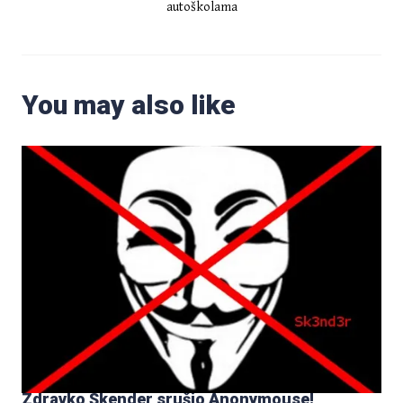
autoškolama
You may also like
Zdravko Škender srušio Anonymouse!