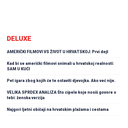
DELUXE
AMERIČKI FILMOVI VS ŽIVOT U HRVATSKOJ: Prvi dejt
Kad bi se američki filmovi snimali u hrvatskoj realnosti:
SAM U KUĆI
Pet igara zbog kojih će te ostaviti djevojka. Ako već nije.
VELIKA SPRDEX ANALIZA Što cipele koje nosiš govore o
tebi: ženska verzija
Najgori ljetni običaji na hrvatskim plažama i cestama