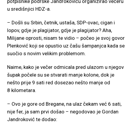
potpisnike podrške Jandrokoviću organizirao večeru
u središnjici HDZ-a.
– Došli su Srbin, četnik, ustaša, SDP-ovac, cigan i
lopov, gdje je plagijator, gdje je plagijator? Aha,
Milijane oprosti, nisam te vidio – počeo je svoj govor
Plenković koji se opustio uz čašu šampanjca kada se
suočio s novim velikim problemom.
Naime, kako je večer odmicala pred ulazom u njegov
šupak počele su se stvarati manje kolone, dok je
nešto prije 9 sati red dosezao nešto manje od
8 kilometara.
– Ovo je gore od Bregane, na ulaz čekam već 6 sati,
nije fer, ja sam prvi došao – negodovao je Gordan
Jandroković te dodao: