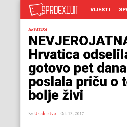
VIJESTI
SP
HRVATSKA
NEVJEROJATNA
Hrvatica odselil
gotovo pet dana,
poslala priču o
bolje živi
By
Urednistvo
Oct 12, 2017