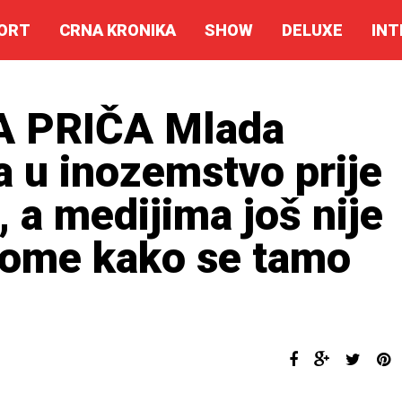
ORT
CRNA KRONIKA
SHOW
DELUXE
INT
 PRIČA Mlada
a u inozemstvo prije
 a medijima još nije
 tome kako se tamo