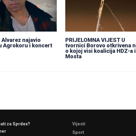
 Alvarez najavio
PRIJELOMNA VIJEST U
u Agrokoru i koncert
tvornici Borovo otkrivena n
o kojoj visi koalicija HDZ-a i
Mosta
sati za Sprdex?
Vijesti
mer
Sport