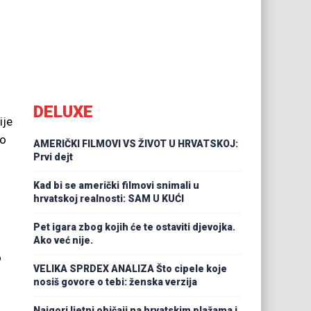
DELUXE
ije
ko
AMERIČKI FILMOVI VS ŽIVOT U HRVATSKOJ:
Prvi dejt
Kad bi se američki filmovi snimali u
hrvatskoj realnosti: SAM U KUĆI
Pet igara zbog kojih će te ostaviti djevojka.
Ako već nije.
o
VELIKA SPRDEX ANALIZA Što cipele koje
nosiš govore o tebi: ženska verzija
Najgori ljetni običaji na hrvatskim plažama i