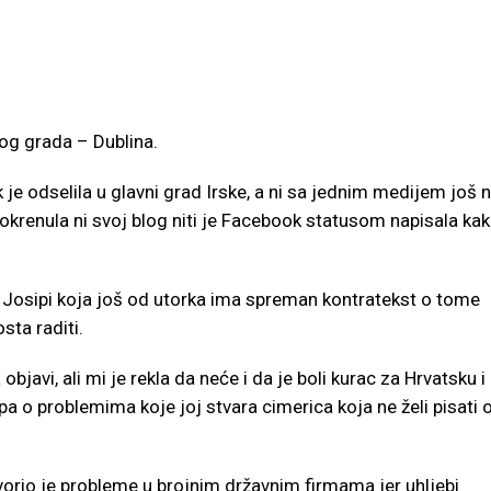
kog grada – Dublina.
e odselila u glavni grad Irske, a ni sa jednim medijem još n
e pokrenula ni svoj blog niti je Facebook statusom napisala ka
ici Josipi koja još od utorka ima spreman kontratekst o tome
sta raditi.
avi, ali mi je rekla da neće i da je boli kurac za Hrvatsku i
ipa o problemima koje joj stvara cimerica koja ne želi pisati 
orio je probleme u brojnim državnim firmama jer uhljebi