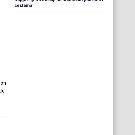
cestama
 on
de