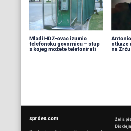
Mladi HDZ-ovac izumio
Antonio
telefonsku govornicu – stup
otkaze 
s kojeg možete telefonirati
na Zrću
sprdex.com
Želiš pi
Disklej