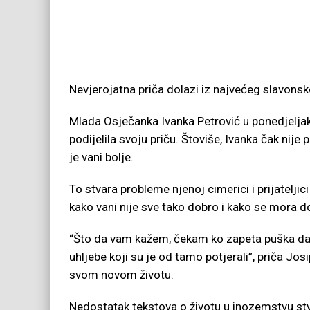
Nevjerojatna priča dolazi iz najvećeg slavons
Mlada Osječanka Ivanka Petrović u ponedjeljak j
podijelila svoju priču. Štoviše, Ivanka čak nij
je vani bolje.
To stvara probleme njenoj cimerici i prijatelj
kako vani nije sve tako dobro i kako se mora do
“Što da vam kažem, čekam ko zapeta puška da obj
uhljebe koji su je od tamo potjerali”, priča Jos
svom novom životu.
Nedostatak tekstova o životu u inozemstvu stv