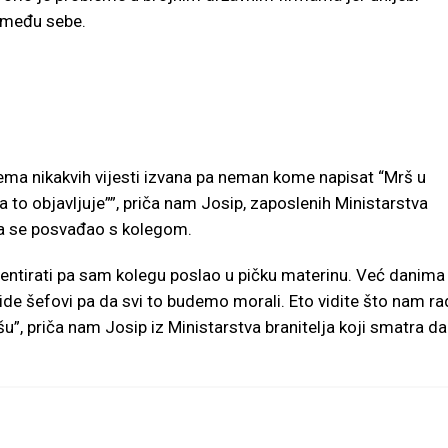
između sebe.
nema nikakvih vijesti izvana pa neman kome napisat “Mrš u
ta to objavljuje””, priča nam Josip, zaposlenih Ministarstva
i pa se posvađao s kolegom.
entirati pa sam kolegu poslao u pičku materinu. Već danima
ide šefovi pa da svi to budemo morali. Eto vidite što nam ra
 pišu”, priča nam Josip iz Ministarstva branitelja koji smatra da