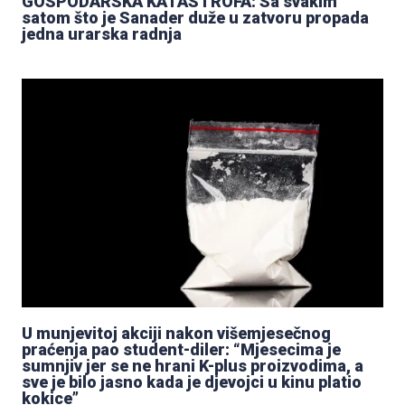
GOSPODARSKA KATASTROFA: Sa svakim
satom što je Sanader duže u zatvoru propada
jedna urarska radnja
U munjevitoj akciji nakon višemjesečnog
praćenja pao student-diler: “Mjesecima je
sumnjiv jer se ne hrani K-plus proizvodima, a
sve je bilo jasno kada je djevojci u kinu platio
kokice”