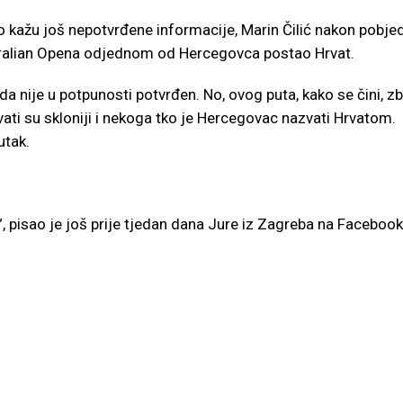
ako kažu još nepotvrđene informacije, Marin Čilić nakon pobje
tralian Opena odjednom od Hercegovca postao Hrvat.
da nije u potpunosti potvrđen. No, ovog puta, kako se čini, z
ati su skloniji i nekoga tko je Hercegovac nazvati Hrvatom.
utak.
, pisao je još prije tjedan dana Jure iz Zagreba na Faceboo