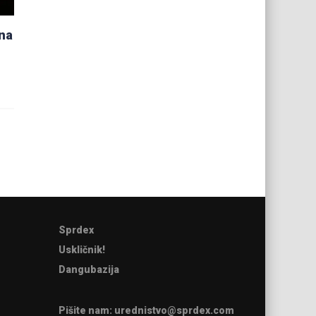
una
Sprdex
Uskličnik!
Dangubazija
Pišite nam:
urednistvo@sprdex.com