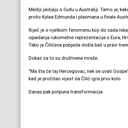
Mediji javljaju o čudu u Australiji. Tamo je, k
protiv Kylea Edmunda i plasmana u finale Aus
Riječ je o rijetkom fenomenu koji do sada nika
ispadanja rukometne reprezentacije s Eura, Hrv
Tako je Čilićeva pobjeda došla baš u pravi tren
Dokaz za to su društvene mreže.
“Ma šta će taj Hercegovac, nek se uvati Gospe”
kad je pročitao vijest da Čilić igra prvo kolo.
Danas pak potpuna transformacija.