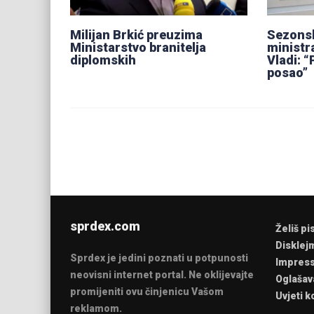
Milijan Brkić preuzima
Sezonsk
Ministarstvo branitelja
ministr
diplomskih
Vladi: “
posao”
sprdex.com
Želiš pi
Disklej
Sprdex je jedini poznati u potpunosti
Impres
neovisni internet portal. Ne oklijevajte
Oglašav
promijeniti ovu činjenicu Vašom
Uvjeti k
reklamom.