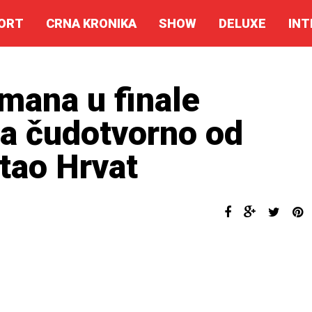
ORT
CRNA KRONIKA
SHOW
DELUXE
INT
smana u finale
na čudotvorno od
tao Hrvat