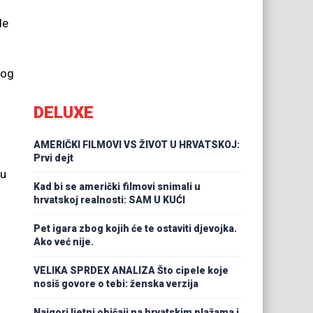
de
bog
DELUXE
AMERIČKI FILMOVI VS ŽIVOT U HRVATSKOJ:
Prvi dejt
ku
Kad bi se američki filmovi snimali u
hrvatskoj realnosti: SAM U KUĆI
Pet igara zbog kojih će te ostaviti djevojka.
Ako već nije.
VELIKA SPRDEX ANALIZA Što cipele koje
nosiš govore o tebi: ženska verzija
Najgori ljetni običaji na hrvatskim plažama i