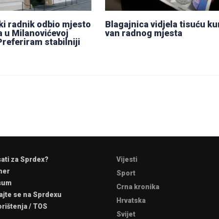
i radnik odbio mjesto
Blagajnica vidjela tisuću k
a u Milanovićevoj
van radnog mjesta
Preferiram stabilniji
sati za Sprdex?
Vijesti
mer
Sport
sum
Crna kronika
ajte se na Sprdexu
Hrvatska
orištenja / TOS
Svijet