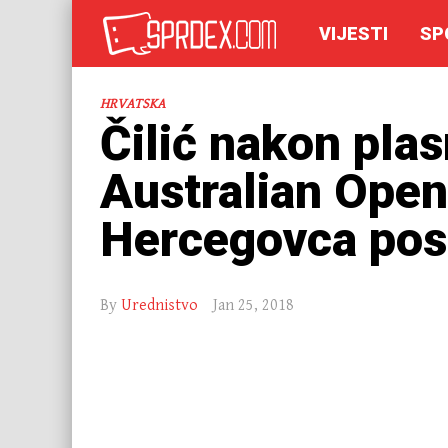
VIJESTI
SP
HRVATSKA
Čilić nakon pla
Australian Ope
Hercegovca pos
By
Urednistvo
Jan 25, 2018